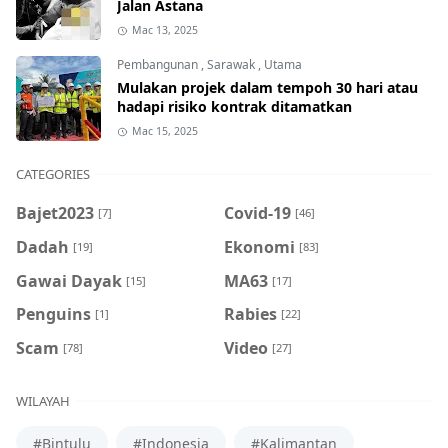
Jalan Astana
Mac 13, 2025
Pembangunan
,
Sarawak
,
Utama
Mulakan projek dalam tempoh 30 hari atau
hadapi risiko kontrak ditamatkan
Mac 15, 2025
CATEGORIES
Bajet2023
Covid-19
[7]
[46]
Dadah
Ekonomi
[19]
[83]
Gawai Dayak
MA63
[15]
[17]
Penguins
Rabies
[1]
[22]
Scam
Video
[78]
[27]
WILAYAH
#Bintulu
#Indonesia
#Kalimantan