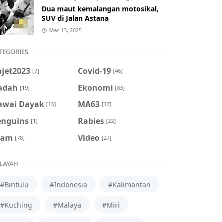
Dua maut kemalangan motosikal,
SUV di Jalan Astana
Mac 13, 2025
TEGORIES
ajet2023
Covid-19
[7]
[46]
adah
Ekonomi
[19]
[83]
awai Dayak
MA63
[15]
[17]
enguins
Rabies
[1]
[22]
cam
Video
[78]
[27]
LAYAH
#Bintulu
#Indonesia
#Kalimantan
#Kuching
#Malaya
#Miri