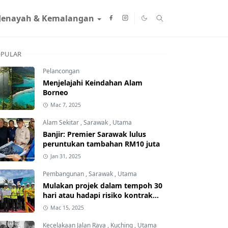
Jenayah & Kemalangan
PULAR
Pelancongan
Menjelajahi Keindahan Alam
Borneo
Mac 7, 2025
Alam Sekitar
,
Sarawak
,
Utama
Banjir: Premier Sarawak lulus
peruntukan tambahan RM10 juta
Jan 31, 2025
Pembangunan
,
Sarawak
,
Utama
Mulakan projek dalam tempoh 30
hari atau hadapi risiko kontrak
ditamatkan
Mac 15, 2025
Kecelakaan Jalan Raya
,
Kuching
,
Utama