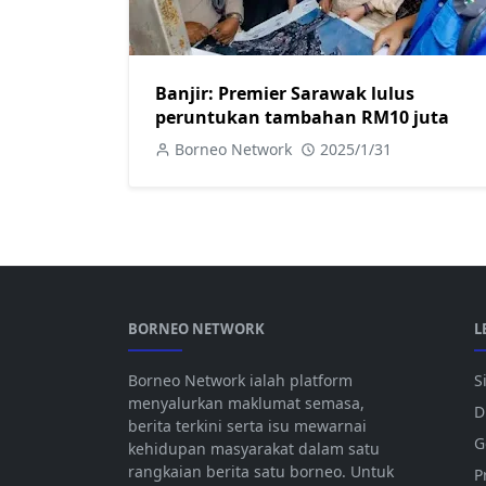
Banjir: Premier Sarawak lulus
peruntukan tambahan RM10 juta
Borneo Network
2025/1/31
BORNEO NETWORK
L
Borneo Network ialah platform
S
menyalurkan maklumat semasa,
D
berita terkini serta isu mewarnai
G
kehidupan masyarakat dalam satu
rangkaian berita satu borneo. Untuk
P