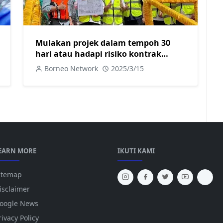
Mulakan projek dalam tempoh 30
hari atau hadapi risiko kontrak
ditamatkan
Borneo Network
2025/3/15
EARN MORE
IKUTI KAMI
itemap
isclaimer
oogle News
rivacy Policy