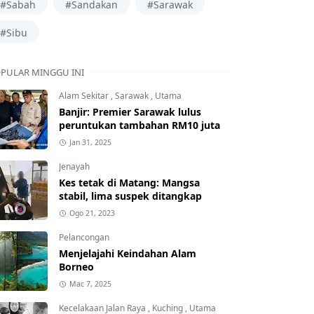
#Sabah
#Sandakan
#Sarawak
#Sibu
PULAR MINGGU INI
Alam Sekitar
,
Sarawak
,
Utama
Banjir: Premier Sarawak lulus
peruntukan tambahan RM10 juta
Jan 31, 2025
Jenayah
Kes tetak di Matang: Mangsa
stabil, lima suspek ditangkap
Ogo 21, 2023
Pelancongan
Menjelajahi Keindahan Alam
Borneo
Mac 7, 2025
Kecelakaan Jalan Raya
,
Kuching
,
Utama