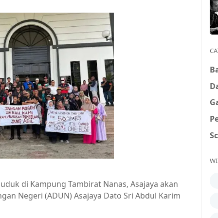
CA
B
D
G
P
S
WI
duduk di Kampung Tambirat Nanas, Asajaya akan
ngan Negeri (ADUN) Asajaya Dato Sri Abdul Karim