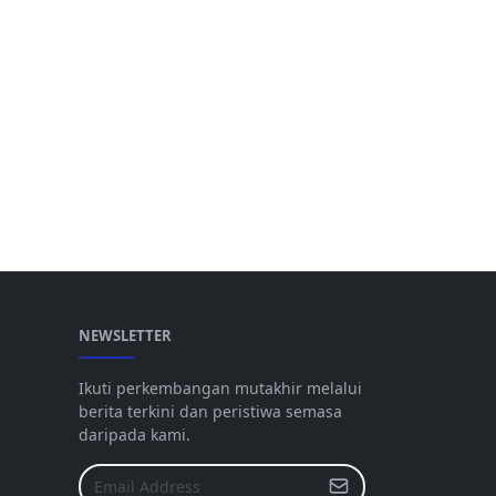
NEWSLETTER
Ikuti perkembangan mutakhir melalui
berita terkini dan peristiwa semasa
daripada kami.