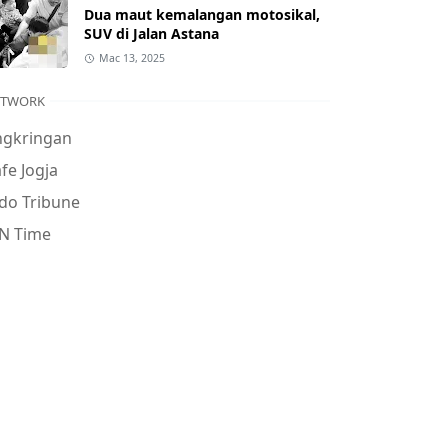
Dua maut kemalangan motosikal,
SUV di Jalan Astana
Mac 13, 2025
ETWORK
ngkringan
fe Jogja
do Tribune
N Time