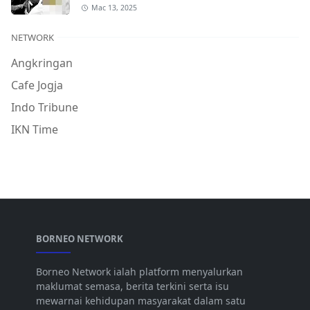
Mac 13, 2025
NETWORK
Angkringan
Cafe Jogja
Indo Tribune
IKN Time
BORNEO NETWORK
Borneo Network ialah platform menyalurkan
maklumat semasa, berita terkini serta isu
mewarnai kehidupan masyarakat dalam satu