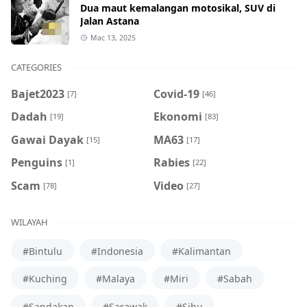
Dua maut kemalangan motosikal, SUV di
Jalan Astana
Mac 13, 2025
CATEGORIES
Bajet2023
Covid-19
[7]
[46]
Dadah
Ekonomi
[19]
[83]
Gawai Dayak
MA63
[15]
[17]
Penguins
Rabies
[1]
[22]
Scam
Video
[78]
[27]
WILAYAH
#Bintulu
#Indonesia
#Kalimantan
#Kuching
#Malaya
#Miri
#Sabah
#Sandakan
#Sarawak
#Sibu