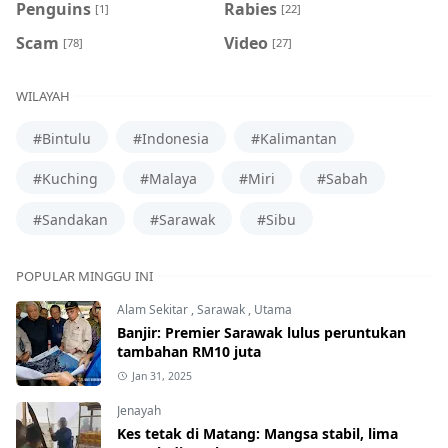
Penguins
Rabies
[1]
[22]
Scam
Video
[78]
[27]
WILAYAH
#Bintulu
#Indonesia
#Kalimantan
#Kuching
#Malaya
#Miri
#Sabah
#Sandakan
#Sarawak
#Sibu
POPULAR MINGGU INI
Alam Sekitar
,
Sarawak
,
Utama
Banjir: Premier Sarawak lulus peruntukan
tambahan RM10 juta
Jan 31, 2025
Jenayah
Kes tetak di Matang: Mangsa stabil, lima