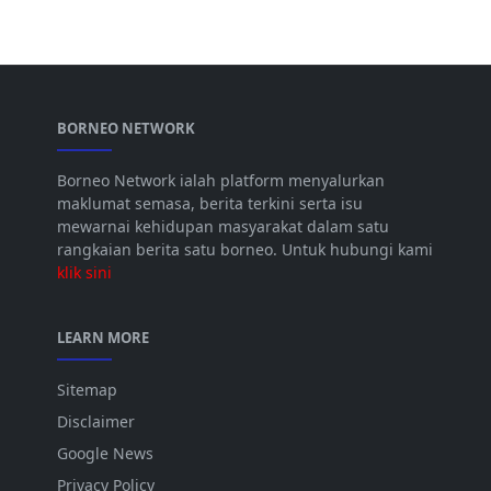
BORNEO NETWORK
Borneo Network ialah platform menyalurkan
maklumat semasa, berita terkini serta isu
mewarnai kehidupan masyarakat dalam satu
rangkaian berita satu borneo. Untuk hubungi kami
klik sini
LEARN MORE
Sitemap
Disclaimer
Google News
Privacy Policy