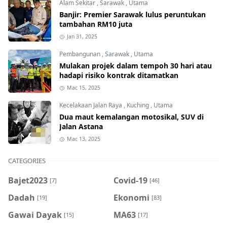
Alam Sekitar
,
Sarawak
,
Utama
Banjir: Premier Sarawak lulus peruntukan
tambahan RM10 juta
Jan 31, 2025
Pembangunan
,
Sarawak
,
Utama
Mulakan projek dalam tempoh 30 hari atau
hadapi risiko kontrak ditamatkan
Mac 15, 2025
Kecelakaan Jalan Raya
,
Kuching
,
Utama
Dua maut kemalangan motosikal, SUV di
Jalan Astana
Mac 13, 2025
CATEGORIES
Bajet2023
Covid-19
[7]
[46]
Dadah
Ekonomi
[19]
[83]
Gawai Dayak
MA63
[15]
[17]