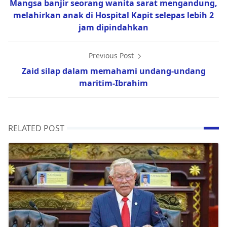
Mangsa banjir seorang wanita sarat mengandung,
melahirkan anak di Hospital Kapit selepas lebih 2
jam dipindahkan
Previous Post
Zaid silap dalam memahami undang-undang
maritim-Ibrahim
RELATED POST