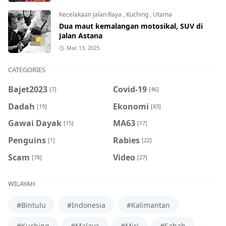
Kecelakaan Jalan Raya
,
Kuching
,
Utama
Dua maut kemalangan motosikal, SUV di
Jalan Astana
Mac 13, 2025
CATEGORIES
Bajet2023
Covid-19
[7]
[46]
Dadah
Ekonomi
[19]
[83]
Gawai Dayak
MA63
[15]
[17]
Penguins
Rabies
[1]
[22]
Scam
Video
[78]
[27]
WILAYAH
#Bintulu
#Indonesia
#Kalimantan
#Kuching
#Malaya
#Miri
#Sabah