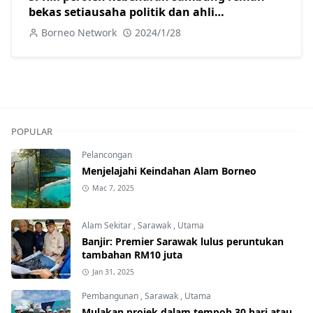
bekas setiausaha politik dan ahli
perniagaan.
Borneo Network
2024/1/28
POPULAR
Pelancongan
Menjelajahi Keindahan Alam Borneo
Mac 7, 2025
Alam Sekitar
,
Sarawak
,
Utama
Banjir: Premier Sarawak lulus peruntukan
tambahan RM10 juta
Jan 31, 2025
Pembangunan
,
Sarawak
,
Utama
Mulakan projek dalam tempoh 30 hari atau