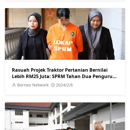
Rasuah Projek Traktor Pertanian Bernilai
Lebih RM25 Juta: SPRM Tahan Dua Pengurus
Besar dan Reman Seorang Pengarah Urusan
Borneo Network
2024/2/6