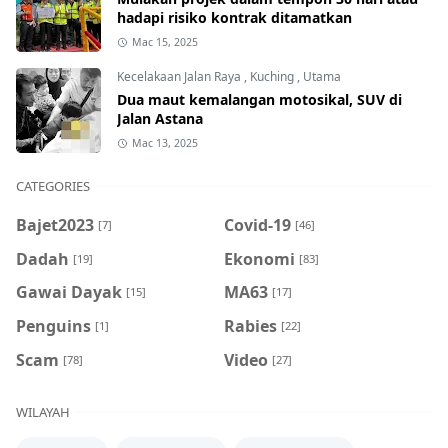
hadapi risiko kontrak ditamatkan
Mac 15, 2025
Kecelakaan Jalan Raya
,
Kuching
,
Utama
Dua maut kemalangan motosikal, SUV di
Jalan Astana
Mac 13, 2025
CATEGORIES
Bajet2023
Covid-19
[7]
[46]
Dadah
Ekonomi
[19]
[83]
Gawai Dayak
MA63
[15]
[17]
Penguins
Rabies
[1]
[22]
Scam
Video
[78]
[27]
WILAYAH