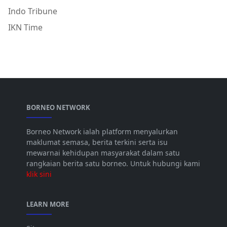
Indo Tribune
IKN Time
BORNEO NETWORK
Borneo Network ialah platform menyalurkan
maklumat semasa, berita terkini serta isu
mewarnai kehidupan masyarakat dalam satu
rangkaian berita satu borneo. Untuk hubungi kami
klik sini
LEARN MORE