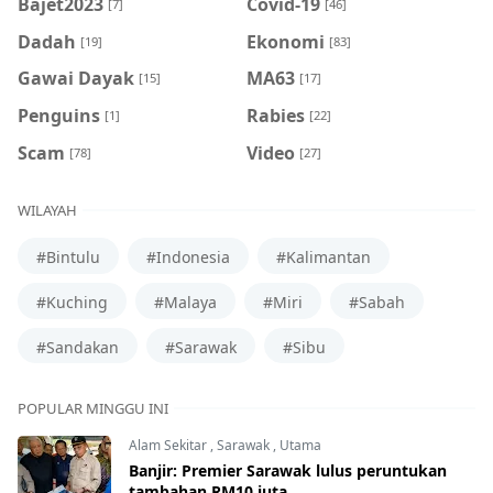
Bajet2023
Covid-19
[7]
[46]
Dadah
Ekonomi
[19]
[83]
Gawai Dayak
MA63
[15]
[17]
Penguins
Rabies
[1]
[22]
Scam
Video
[78]
[27]
WILAYAH
#Bintulu
#Indonesia
#Kalimantan
#Kuching
#Malaya
#Miri
#Sabah
#Sandakan
#Sarawak
#Sibu
POPULAR MINGGU INI
Alam Sekitar
,
Sarawak
,
Utama
Banjir: Premier Sarawak lulus peruntukan
tambahan RM10 juta