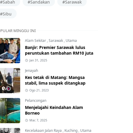
#Sabah
#Sandakan
#Sarawak
#Sibu
PULAR MINGGU INI
Alam Sekitar
,
Sarawak
,
Utama
Banjir: Premier Sarawak lulus
peruntukan tambahan RM10 juta
Jan 31, 2025
Jenayah
Kes tetak di Matang: Mangsa
stabil, lima suspek ditangkap
Ogo 21, 2023
Pelancongan
Menjelajahi Keindahan Alam
Borneo
Mac 7, 2025
Kecelakaan Jalan Raya
,
Kuching
,
Utama