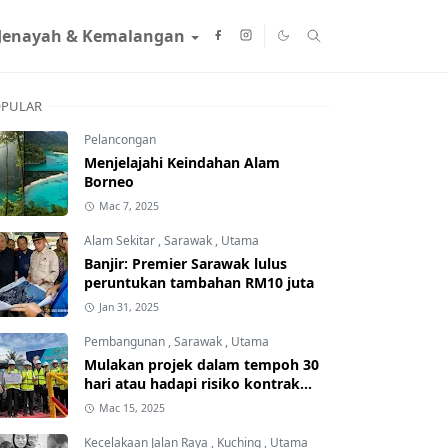
Jenayah & Kemalangan
PULAR
Pelancongan
Menjelajahi Keindahan Alam
Borneo
Mac 7, 2025
Alam Sekitar
,
Sarawak
,
Utama
Banjir: Premier Sarawak lulus
peruntukan tambahan RM10 juta
Jan 31, 2025
Pembangunan
,
Sarawak
,
Utama
Mulakan projek dalam tempoh 30
hari atau hadapi risiko kontrak
ditamatkan
Mac 15, 2025
Kecelakaan Jalan Raya
,
Kuching
,
Utama