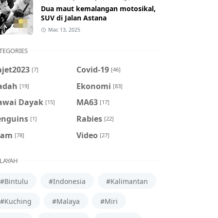
Dua maut kemalangan motosikal,
SUV di Jalan Astana
Mac 13, 2025
TEGORIES
ajet2023
Covid-19
[7]
[46]
adah
Ekonomi
[19]
[83]
awai Dayak
MA63
[15]
[17]
enguins
Rabies
[1]
[22]
cam
Video
[78]
[27]
LAYAH
#Bintulu
#Indonesia
#Kalimantan
#Kuching
#Malaya
#Miri