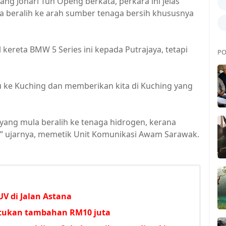
ang Johari Tun Openg berkata, perkara ini jelas
 beralih ke arah sumber tenaga bersih khususnya
reta BMW 5 Series ini kepada Putrajaya, tetapi
PO
tu ke Kuching dan memberikan kita di Kuching yang
yang mula beralih ke tenaga hidrogen, kerana
h,” ujarnya, memetik Unit Komunikasi Awam Sarawak.
V di Jalan Astana
untukan tambahan RM10 juta