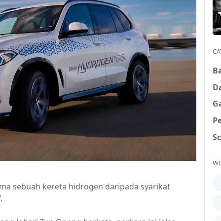
CA
B
D
G
P
S
WI
 sebuah kereta hidrogen daripada syarikat
W.