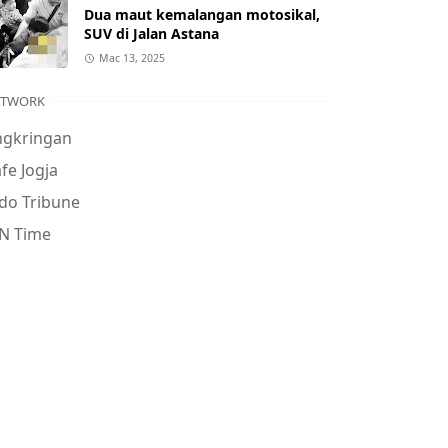
Dua maut kemalangan motosikal,
SUV di Jalan Astana
Mac 13, 2025
ETWORK
ngkringan
fe Jogja
do Tribune
N Time