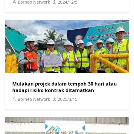
Borneo Network
2024/12/5
Mulakan projek dalam tempoh 30 hari atau
hadapi risiko kontrak ditamatkan
Borneo Network
2025/3/15