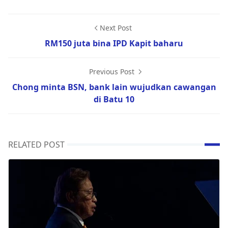
Next Post
RM150 juta bina IPD Kapit baharu
Previous Post
Chong minta BSN, bank lain wujudkan cawangan
di Batu 10
RELATED POST