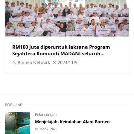
RM100 juta diperuntuk laksana Program
Sejahtera Komuniti MADANI seluruh
Sarawak-Fadillah
Borneo Network
2024/11/9
POPULAR
Pelancongan
Menjelajahi Keindahan Alam Borneo
Mac 7, 2025