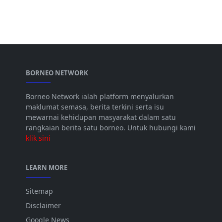
BORNEO NETWORK
Borneo Network ialah platform menyalurkan
maklumat semasa, berita terkini serta isu
mewarnai kehidupan masyarakat dalam satu
rangkaian berita satu borneo. Untuk hubungi kami
klik sini
LEARN MORE
Sitemap
Disclaimer
Google News