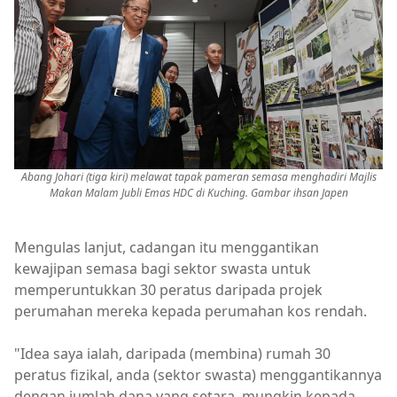
Abang Johari (tiga kiri) melawat tapak pameran semasa menghadiri Majlis
Makan Malam Jubli Emas HDC di Kuching. Gambar ihsan Japen
Mengulas lanjut, cadangan itu menggantikan
kewajipan semasa bagi sektor swasta untuk
memperuntukkan 30 peratus daripada projek
perumahan mereka kepada perumahan kos rendah.
"Idea saya ialah, daripada (membina) rumah 30
peratus fizikal, anda (sektor swasta) menggantikannya
dengan jumlah dana yang setara, mungkin kepada