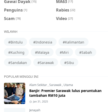
Gawai Dayak
MA63
[15]
[17]
Penguins
Rabies
[1]
[22]
Scam
Video
[78]
[27]
WILAYAH
#Bintulu
#Indonesia
#Kalimantan
#Kuching
#Malaya
#Miri
#Sabah
#Sandakan
#Sarawak
#Sibu
POPULAR MINGGU INI
Alam Sekitar
,
Sarawak
,
Utama
Banjir: Premier Sarawak lulus peruntukan
tambahan RM10 juta
Jan 31, 2025
Jenayah