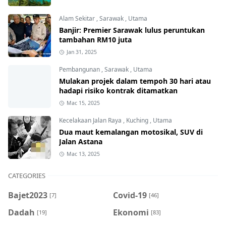
Alam Sekitar
,
Sarawak
,
Utama
Banjir: Premier Sarawak lulus peruntukan
tambahan RM10 juta
Jan 31, 2025
Pembangunan
,
Sarawak
,
Utama
Mulakan projek dalam tempoh 30 hari atau
hadapi risiko kontrak ditamatkan
Mac 15, 2025
Kecelakaan Jalan Raya
,
Kuching
,
Utama
Dua maut kemalangan motosikal, SUV di
Jalan Astana
Mac 13, 2025
CATEGORIES
Bajet2023
Covid-19
[7]
[46]
Dadah
Ekonomi
[19]
[83]