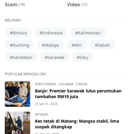
Scam
Video
[78]
[27]
WILAYAH
#Bintulu
#Indonesia
#Kalimantan
#Kuching
#Malaya
#Miri
#Sabah
#Sandakan
#Sarawak
#Sibu
POPULAR MINGGU INI
Alam Sekitar
,
Sarawak
,
Utama
Banjir: Premier Sarawak lulus peruntukan
tambahan RM10 juta
Jan 31, 2025
Jenayah
Kes tetak di Matang: Mangsa stabil, lima
suspek ditangkap