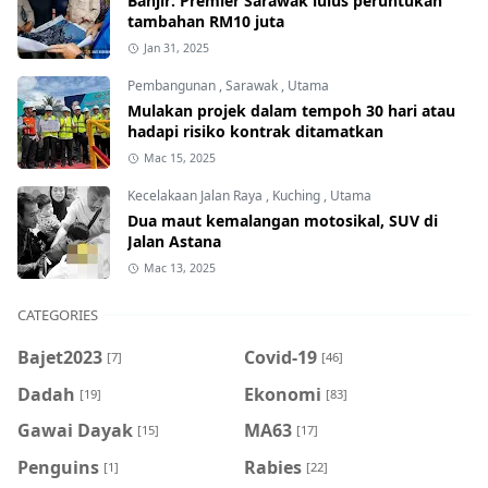
Banjir: Premier Sarawak lulus peruntukan
tambahan RM10 juta
Jan 31, 2025
Pembangunan
,
Sarawak
,
Utama
Mulakan projek dalam tempoh 30 hari atau
hadapi risiko kontrak ditamatkan
Mac 15, 2025
Kecelakaan Jalan Raya
,
Kuching
,
Utama
Dua maut kemalangan motosikal, SUV di
Jalan Astana
Mac 13, 2025
CATEGORIES
Bajet2023
Covid-19
[7]
[46]
Dadah
Ekonomi
[19]
[83]
Gawai Dayak
MA63
[15]
[17]
Penguins
Rabies
[1]
[22]