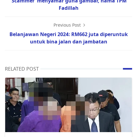
‘Scammer’ menyamar guna gambar, nama TPM
Fadillah
Previous Post
Belanjawan Negeri 2024: RM662 juta diperuntuk
untuk bina jalan dan jambatan
RELATED POST