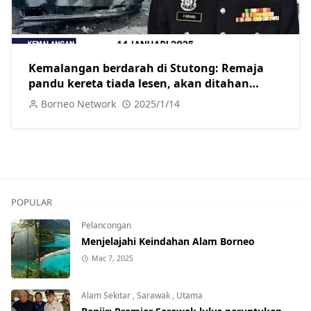
Kemalangan berdarah di Stutong: Remaja
pandu kereta tiada lesen, akan ditahan
selepas dirawat
Borneo Network
2025/1/14
POPULAR
Pelancongan
Menjelajahi Keindahan Alam Borneo
Mac 7, 2025
Alam Sekitar
,
Sarawak
,
Utama