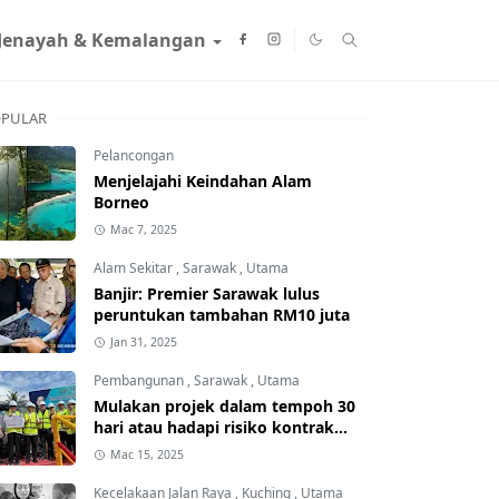
Jenayah & Kemalangan
PULAR
Pelancongan
Menjelajahi Keindahan Alam
Borneo
Mac 7, 2025
Alam Sekitar
,
Sarawak
,
Utama
Banjir: Premier Sarawak lulus
peruntukan tambahan RM10 juta
Jan 31, 2025
Pembangunan
,
Sarawak
,
Utama
Mulakan projek dalam tempoh 30
hari atau hadapi risiko kontrak
ditamatkan
Mac 15, 2025
Kecelakaan Jalan Raya
,
Kuching
,
Utama