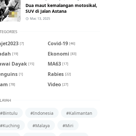
Dua maut kemalangan motosikal,
SUV di Jalan Astana
Mac 13, 2025
TEGORIES
ajet2023
Covid-19
[7]
[46]
adah
Ekonomi
[19]
[83]
awai Dayak
MA63
[15]
[17]
enguins
Rabies
[1]
[22]
cam
Video
[78]
[27]
LAYAH
#Bintulu
#Indonesia
#Kalimantan
#Kuching
#Malaya
#Miri