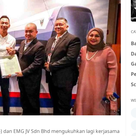
CA
B
D
G
P
S
WI
 dan EMG JV Sdn Bhd mengukuhkan lagi kerjasama