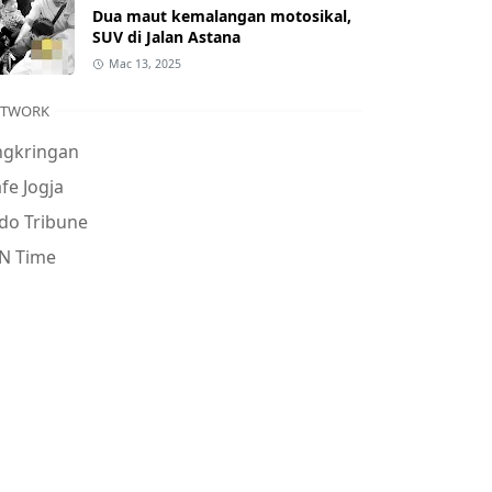
Dua maut kemalangan motosikal,
SUV di Jalan Astana
Mac 13, 2025
ETWORK
ngkringan
fe Jogja
do Tribune
N Time