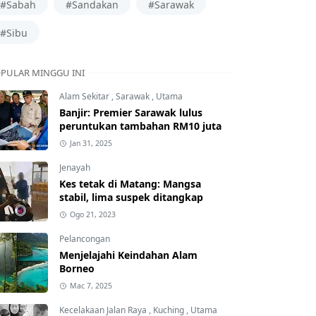
#Sabah
#Sandakan
#Sarawak
#Sibu
PULAR MINGGU INI
Alam Sekitar
,
Sarawak
,
Utama
Banjir: Premier Sarawak lulus
peruntukan tambahan RM10 juta
Jan 31, 2025
Jenayah
Kes tetak di Matang: Mangsa
stabil, lima suspek ditangkap
Ogo 21, 2023
Pelancongan
Menjelajahi Keindahan Alam
Borneo
Mac 7, 2025
Kecelakaan Jalan Raya
,
Kuching
,
Utama