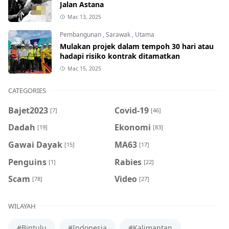
Jalan Astana
Mac 13, 2025
Pembangunan
,
Sarawak
,
Utama
Mulakan projek dalam tempoh 30 hari atau
hadapi risiko kontrak ditamatkan
Mac 15, 2025
CATEGORIES
Bajet2023
Covid-19
[7]
[46]
Dadah
Ekonomi
[19]
[83]
Gawai Dayak
MA63
[15]
[17]
Penguins
Rabies
[1]
[22]
Scam
Video
[78]
[27]
WILAYAH
#Bintulu
#Indonesia
#Kalimantan