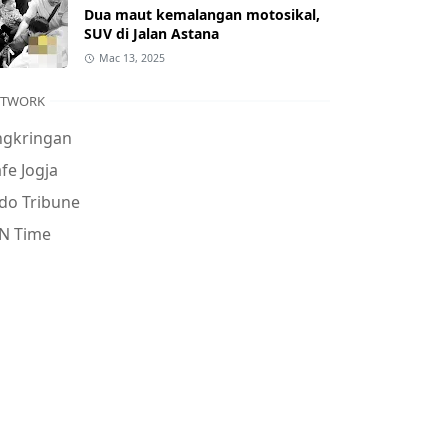
Dua maut kemalangan motosikal,
SUV di Jalan Astana
Mac 13, 2025
ETWORK
ngkringan
fe Jogja
do Tribune
N Time