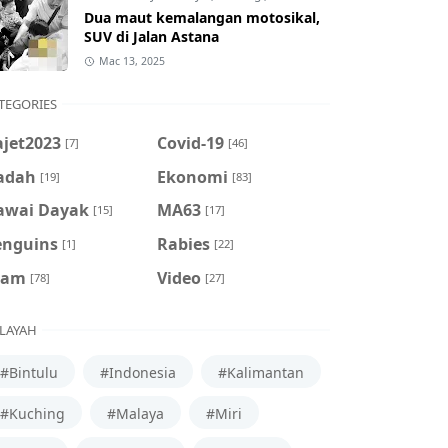
Dua maut kemalangan motosikal,
SUV di Jalan Astana
Mac 13, 2025
TEGORIES
ajet2023
Covid-19
[7]
[46]
adah
Ekonomi
[19]
[83]
awai Dayak
MA63
[15]
[17]
enguins
Rabies
[1]
[22]
cam
Video
[78]
[27]
LAYAH
#Bintulu
#Indonesia
#Kalimantan
#Kuching
#Malaya
#Miri