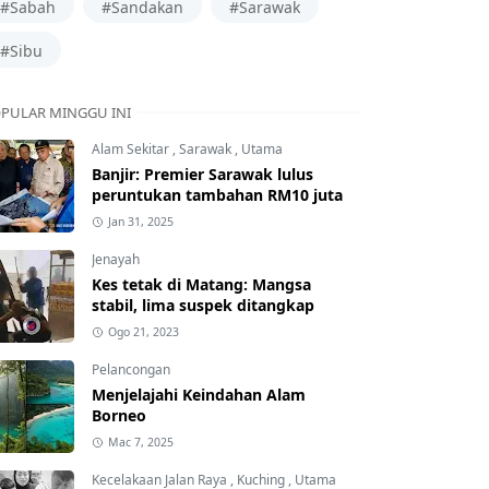
#Sabah
#Sandakan
#Sarawak
#Sibu
PULAR MINGGU INI
Alam Sekitar
,
Sarawak
,
Utama
Banjir: Premier Sarawak lulus
peruntukan tambahan RM10 juta
Jan 31, 2025
Jenayah
Kes tetak di Matang: Mangsa
stabil, lima suspek ditangkap
Ogo 21, 2023
Pelancongan
Menjelajahi Keindahan Alam
Borneo
Mac 7, 2025
Kecelakaan Jalan Raya
,
Kuching
,
Utama