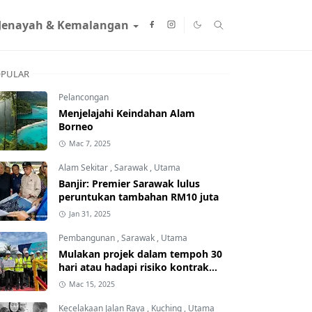
Jenayah & Kemalangan
PULAR
Pelancongan
Menjelajahi Keindahan Alam
Borneo
Mac 7, 2025
Alam Sekitar
,
Sarawak
,
Utama
Banjir: Premier Sarawak lulus
peruntukan tambahan RM10 juta
Jan 31, 2025
Pembangunan
,
Sarawak
,
Utama
Mulakan projek dalam tempoh 30
hari atau hadapi risiko kontrak
ditamatkan
Mac 15, 2025
Kecelakaan Jalan Raya
,
Kuching
,
Utama