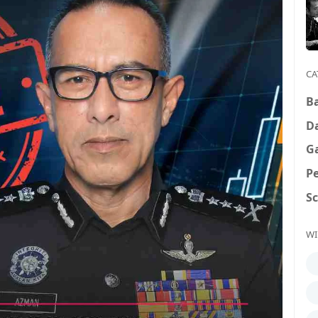
CA
B
D
G
P
S
WI