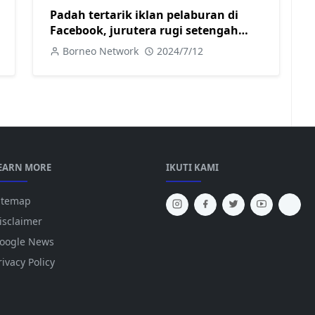
Padah tertarik iklan pelaburan di
Facebook, jurutera rugi setengah
juta
Borneo Network
2024/7/12
EARN MORE
IKUTI KAMI
itemap
isclaimer
oogle News
rivacy Policy