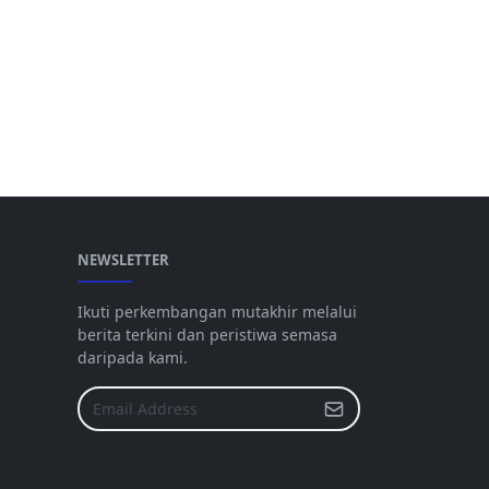
NEWSLETTER
Ikuti perkembangan mutakhir melalui
berita terkini dan peristiwa semasa
daripada kami.