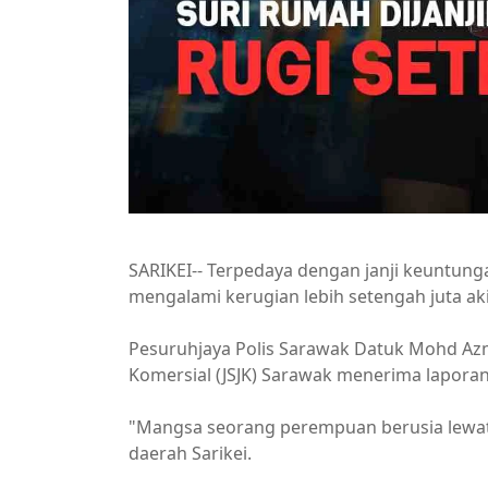
SARIKEI-- Terpedaya dengan janji keuntun
mengalami kerugian lebih setengah juta aki
Pesuruhjaya Polis Sarawak Datuk Mohd Azm
Komersial (JSJK) Sarawak menerima laporan
"Mangsa seorang perempuan berusia lewat
daerah Sarikei.