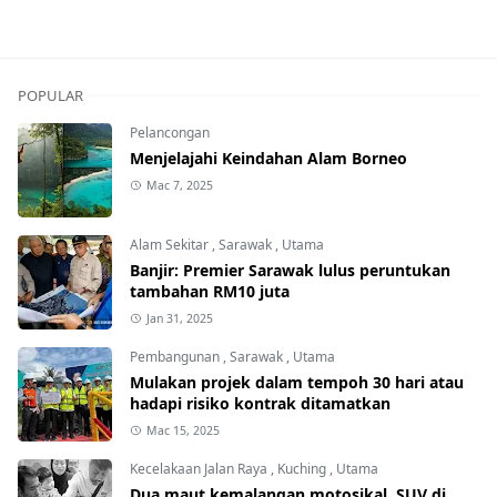
POPULAR
Pelancongan
Menjelajahi Keindahan Alam Borneo
Mac 7, 2025
Alam Sekitar
,
Sarawak
,
Utama
Banjir: Premier Sarawak lulus peruntukan
tambahan RM10 juta
Jan 31, 2025
Pembangunan
,
Sarawak
,
Utama
Mulakan projek dalam tempoh 30 hari atau
hadapi risiko kontrak ditamatkan
Mac 15, 2025
Kecelakaan Jalan Raya
,
Kuching
,
Utama
Dua maut kemalangan motosikal, SUV di