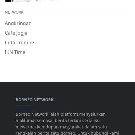
NETWORK
Angkringan
Cafe Jogja
Indo Tribune
IKN Time
BORNEO NETWORK
Borneo Network ialah platform menyalurkan
maklumat semasa, berita terkini serta isu
mewarnai kehidupan masyarakat dalam satu
rangkaian berita satu borneo. Untuk hubungi kami