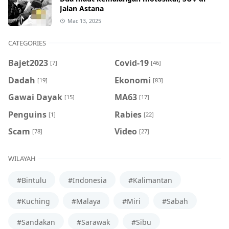
Jalan Astana
Mac 13, 2025
CATEGORIES
Bajet2023
Covid-19
[7]
[46]
Dadah
Ekonomi
[19]
[83]
Gawai Dayak
MA63
[15]
[17]
Penguins
Rabies
[1]
[22]
Scam
Video
[78]
[27]
WILAYAH
#Bintulu
#Indonesia
#Kalimantan
#Kuching
#Malaya
#Miri
#Sabah
#Sandakan
#Sarawak
#Sibu