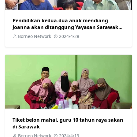
Pendidikan kedua-dua anak mendiang
Joanna akan ditanggung Yayasan Sarawak
hingga ke universiti-Abang Johari
Borneo Network
2024/4/28
Tiket belon mahal, guru 10 tahun raya sakan
di Sarawak
Borneo Network
2024/4/19