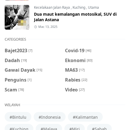
Kecelakaan Jalan Raya
,
Kuching
,
Utama
Dua maut kemalangan motosikal, SUV di
Jalan Astana
Mac 13, 2025
CATEGORIES
Bajet2023
Covid-19
[7]
[46]
Dadah
Ekonomi
[19]
[83]
Gawai Dayak
MA63
[15]
[17]
Penguins
Rabies
[1]
[22]
Scam
Video
[78]
[27]
WILAYAH
#Bintulu
#Indonesia
#Kalimantan
#Kuching
#Malaya
#Miri
#Sabah