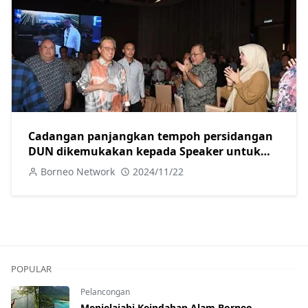
Cadangan panjangkan tempoh persidangan
DUN dikemukakan kepada Speaker untuk
diteliti-Abang Johari
Borneo Network
2024/11/22
POPULAR
Pelancongan
Menjelajahi Keindahan Alam Borneo