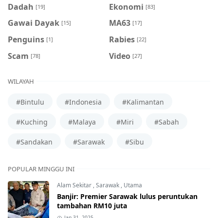
Dadah
Ekonomi
[19]
[83]
Gawai Dayak
MA63
[15]
[17]
Penguins
Rabies
[1]
[22]
Scam
Video
[78]
[27]
WILAYAH
#Bintulu
#Indonesia
#Kalimantan
#Kuching
#Malaya
#Miri
#Sabah
#Sandakan
#Sarawak
#Sibu
POPULAR MINGGU INI
Alam Sekitar
,
Sarawak
,
Utama
Banjir: Premier Sarawak lulus peruntukan
tambahan RM10 juta
Jan 31, 2025