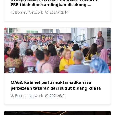
PBB tidak dipertandingkan disokong-
Fadillah
Borneo Network
2024/12/14
MA63: Kabinet perlu muktamadkan isu
perbezaan tafsiran dari sudut bidang kuasa
Borneo Network
2024/6/9