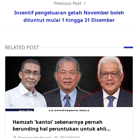
Previous Post
Insentif pengeluaran getah November boleh
dituntut mulai 1 hingga 31 Disember
RELATED POST
Hamzah 'kantoi' sebenarnya pernah
berunding hal peruntukan untuk ahli
parlimen pembangkang
Borneo Network
2024/9/18