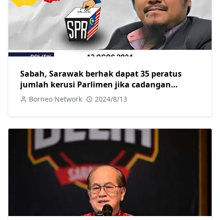
Sabah, Sarawak berhak dapat 35 peratus
jumlah kerusi Parlimen jika cadangan
persempadanan kerusi diluluskan
Borneo Network
2024/8/13