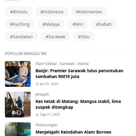
#Bintulu
#Indonesia
#Kalimantan
#Kuching
#Malaya
#Miri
#Sabah
#Sandakan
#Sarawak
#Sibu
POPULAR MINGGU INI
Alam Sekitar
,
Sarawak
,
Utama
Banjir: Premier Sarawak lulus peruntukan
tambahan RM10 juta
Jan 31, 2025
Jenayah
Kes tetak di Matang: Mangsa stabil, lima
suspek ditangkap
Ogo 21, 2023
Pelancongan
Menjelajahi Keindahan Alam Borneo