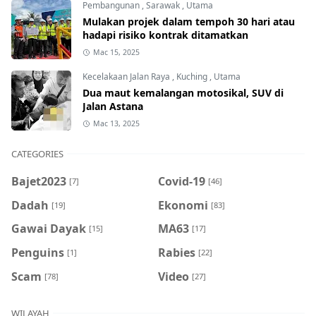
Pembangunan
,
Sarawak
,
Utama
Mulakan projek dalam tempoh 30 hari atau
hadapi risiko kontrak ditamatkan
Mac 15, 2025
Kecelakaan Jalan Raya
,
Kuching
,
Utama
Dua maut kemalangan motosikal, SUV di
Jalan Astana
Mac 13, 2025
CATEGORIES
Bajet2023
Covid-19
[7]
[46]
Dadah
Ekonomi
[19]
[83]
Gawai Dayak
MA63
[15]
[17]
Penguins
Rabies
[1]
[22]
Scam
Video
[78]
[27]
WILAYAH