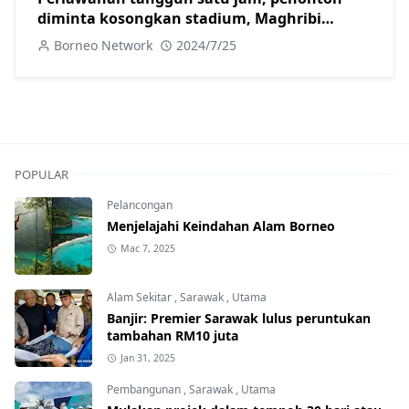
diminta kosongkan stadium, Maghribi
aibkan Argentina 2-1
Borneo Network
2024/7/25
POPULAR
Pelancongan
Menjelajahi Keindahan Alam Borneo
Mac 7, 2025
Alam Sekitar
,
Sarawak
,
Utama
Banjir: Premier Sarawak lulus peruntukan
tambahan RM10 juta
Jan 31, 2025
Pembangunan
,
Sarawak
,
Utama