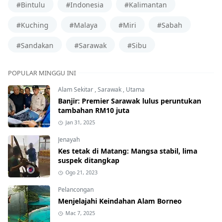
#Bintulu
#Indonesia
#Kalimantan
#Kuching
#Malaya
#Miri
#Sabah
#Sandakan
#Sarawak
#Sibu
POPULAR MINGGU INI
Alam Sekitar
,
Sarawak
,
Utama
Banjir: Premier Sarawak lulus peruntukan
tambahan RM10 juta
Jan 31, 2025
Jenayah
Kes tetak di Matang: Mangsa stabil, lima
suspek ditangkap
Ogo 21, 2023
Pelancongan
Menjelajahi Keindahan Alam Borneo
Mac 7, 2025