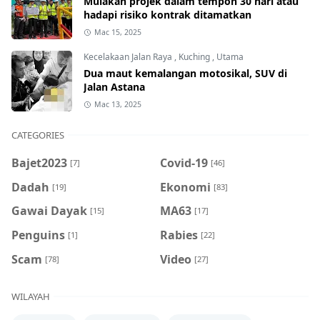
Mulakan projek dalam tempoh 30 hari atau
hadapi risiko kontrak ditamatkan
Mac 15, 2025
Kecelakaan Jalan Raya
,
Kuching
,
Utama
Dua maut kemalangan motosikal, SUV di
Jalan Astana
Mac 13, 2025
CATEGORIES
Bajet2023
Covid-19
[7]
[46]
Dadah
Ekonomi
[19]
[83]
Gawai Dayak
MA63
[15]
[17]
Penguins
Rabies
[1]
[22]
Scam
Video
[78]
[27]
WILAYAH