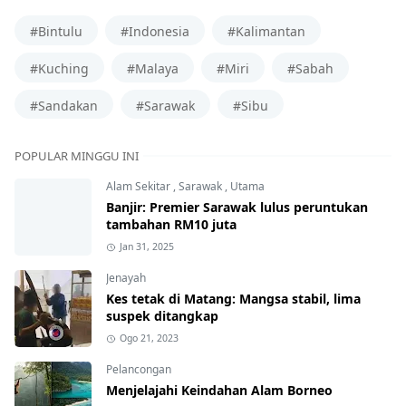
#Bintulu
#Indonesia
#Kalimantan
#Kuching
#Malaya
#Miri
#Sabah
#Sandakan
#Sarawak
#Sibu
POPULAR MINGGU INI
Alam Sekitar
,
Sarawak
,
Utama
Banjir: Premier Sarawak lulus peruntukan
tambahan RM10 juta
Jan 31, 2025
Jenayah
Kes tetak di Matang: Mangsa stabil, lima
suspek ditangkap
Ogo 21, 2023
Pelancongan
Menjelajahi Keindahan Alam Borneo