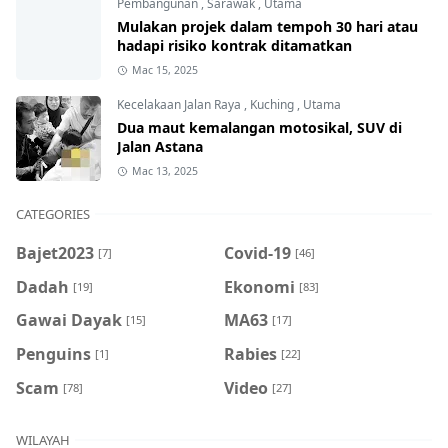
Pembangunan
,
Sarawak
,
Utama
Mulakan projek dalam tempoh 30 hari atau
hadapi risiko kontrak ditamatkan
Mac 15, 2025
Kecelakaan Jalan Raya
,
Kuching
,
Utama
Dua maut kemalangan motosikal, SUV di
Jalan Astana
Mac 13, 2025
CATEGORIES
Bajet2023
Covid-19
[7]
[46]
Dadah
Ekonomi
[19]
[83]
Gawai Dayak
MA63
[15]
[17]
Penguins
Rabies
[1]
[22]
Scam
Video
[78]
[27]
WILAYAH