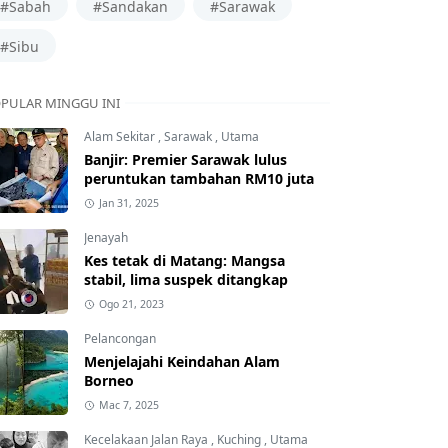
#Sabah
#Sandakan
#Sarawak
#Sibu
PULAR MINGGU INI
Alam Sekitar
,
Sarawak
,
Utama
Banjir: Premier Sarawak lulus
peruntukan tambahan RM10 juta
Jan 31, 2025
Jenayah
Kes tetak di Matang: Mangsa
stabil, lima suspek ditangkap
Ogo 21, 2023
Pelancongan
Menjelajahi Keindahan Alam
Borneo
Mac 7, 2025
Kecelakaan Jalan Raya
,
Kuching
,
Utama