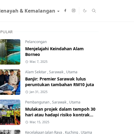
Jenayah & Kemalangan
PULAR
Pelancongan
Menjelajahi Keindahan Alam
Borneo
Mac 7, 2025
Alam Sekitar
,
Sarawak
,
Utama
Banjir: Premier Sarawak lulus
peruntukan tambahan RM10 juta
Jan 31, 2025
Pembangunan
,
Sarawak
,
Utama
Mulakan projek dalam tempoh 30
hari atau hadapi risiko kontrak
ditamatkan
Mac 15, 2025
Kecelakaan Jalan Raya
,
Kuching
,
Utama