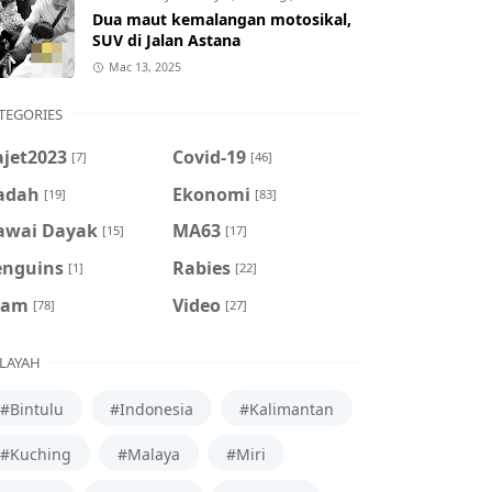
Dua maut kemalangan motosikal,
SUV di Jalan Astana
Mac 13, 2025
TEGORIES
ajet2023
Covid-19
[7]
[46]
adah
Ekonomi
[19]
[83]
awai Dayak
MA63
[15]
[17]
enguins
Rabies
[1]
[22]
cam
Video
[78]
[27]
LAYAH
#Bintulu
#Indonesia
#Kalimantan
#Kuching
#Malaya
#Miri