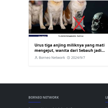
Urus tiga anjing miliknya yang mati
mengejut, wanita dari Sebauh jadi
korban baharu rabies
Borneo Network
2024/9/7
BORNEO NETWORK
L