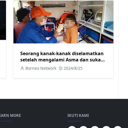
Seorang kanak-kanak diselamatkan
setelah mengalami Asma dan sukar
untuk bernafas oleh Angkatan
Borneo Network
2024/8/25
Pertahanan Awam Malaysia (APM)
Betong.
EARN MORE
IKUTI KAMI