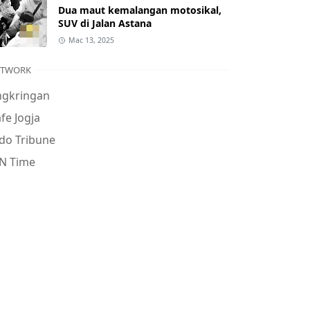
Dua maut kemalangan motosikal,
SUV di Jalan Astana
Mac 13, 2025
ETWORK
ngkringan
fe Jogja
do Tribune
N Time