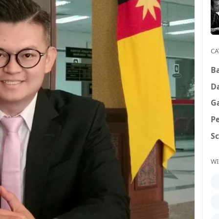
CA
B
D
G
P
S
WI