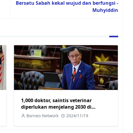
Bersatu Sabah kekal wujud dan berfungsi -
Muhyiddin
1,000 doktor, saintis veterinar
diperlukan menjelang 2030 di
Sarawak- Dr Rundi
Borneo Network
2024/11/19