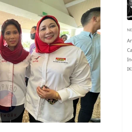
N
A
Ca
In
IK