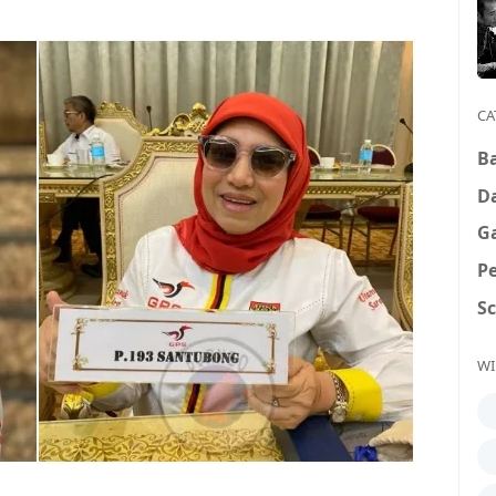
CA
B
D
G
P
S
WI