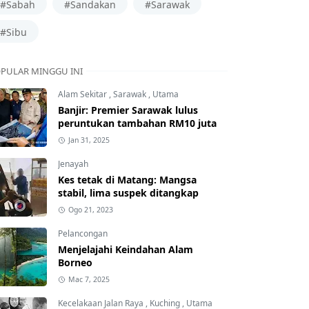
#Sabah
#Sandakan
#Sarawak
#Sibu
PULAR MINGGU INI
Alam Sekitar
,
Sarawak
,
Utama
Banjir: Premier Sarawak lulus
peruntukan tambahan RM10 juta
Jan 31, 2025
Jenayah
Kes tetak di Matang: Mangsa
stabil, lima suspek ditangkap
Ogo 21, 2023
Pelancongan
Menjelajahi Keindahan Alam
Borneo
Mac 7, 2025
Kecelakaan Jalan Raya
,
Kuching
,
Utama