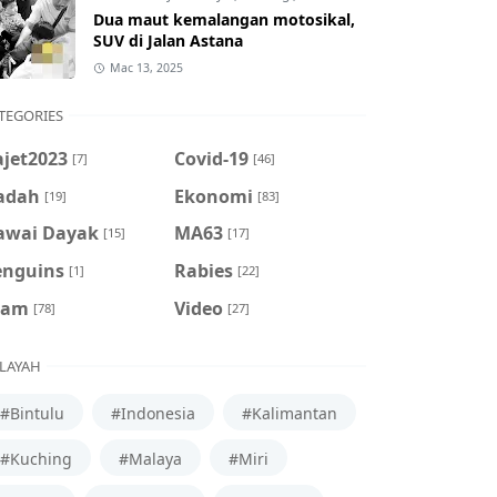
Dua maut kemalangan motosikal,
SUV di Jalan Astana
Mac 13, 2025
TEGORIES
ajet2023
Covid-19
[7]
[46]
adah
Ekonomi
[19]
[83]
awai Dayak
MA63
[15]
[17]
enguins
Rabies
[1]
[22]
cam
Video
[78]
[27]
LAYAH
#Bintulu
#Indonesia
#Kalimantan
#Kuching
#Malaya
#Miri