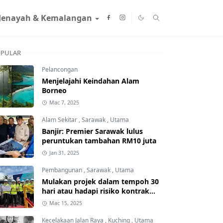
Jenayah & Kemalangan
PULAR
Pelancongan
Menjelajahi Keindahan Alam
Borneo
Mac 7, 2025
Alam Sekitar
,
Sarawak
,
Utama
Banjir: Premier Sarawak lulus
peruntukan tambahan RM10 juta
Jan 31, 2025
Pembangunan
,
Sarawak
,
Utama
Mulakan projek dalam tempoh 30
hari atau hadapi risiko kontrak
ditamatkan
Mac 15, 2025
Kecelakaan Jalan Raya
,
Kuching
,
Utama