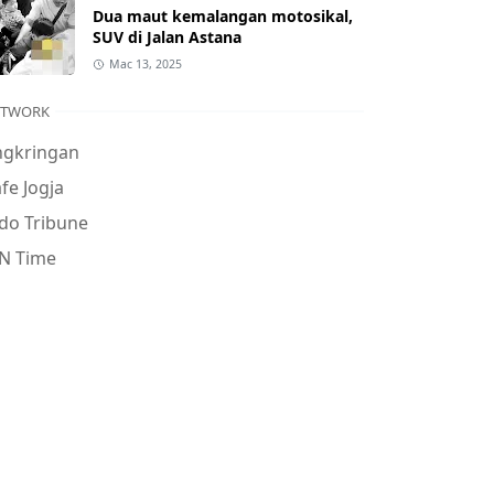
Dua maut kemalangan motosikal,
SUV di Jalan Astana
Mac 13, 2025
ETWORK
ngkringan
fe Jogja
do Tribune
N Time