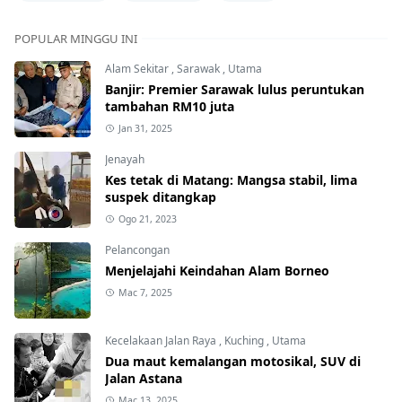
POPULAR MINGGU INI
Alam Sekitar
,
Sarawak
,
Utama
Banjir: Premier Sarawak lulus peruntukan
tambahan RM10 juta
Jan 31, 2025
Jenayah
Kes tetak di Matang: Mangsa stabil, lima
suspek ditangkap
Ogo 21, 2023
Pelancongan
Menjelajahi Keindahan Alam Borneo
Mac 7, 2025
Kecelakaan Jalan Raya
,
Kuching
,
Utama
Dua maut kemalangan motosikal, SUV di
Jalan Astana
Mac 13, 2025