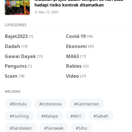
hadapi risiko kontrak ditamatkan
Mac 15, 2025
CATEGORIES
Bajet2023
Covid-19
[7]
[46]
Dadah
Ekonomi
[19]
[83]
Gawai Dayak
MA63
[15]
[17]
Penguins
Rabies
[1]
[22]
Scam
Video
[78]
[27]
WILAYAH
#Bintulu
#Indonesia
#Kalimantan
#Kuching
#Malaya
#Miri
#Sabah
#Sandakan
#Sarawak
#Sibu