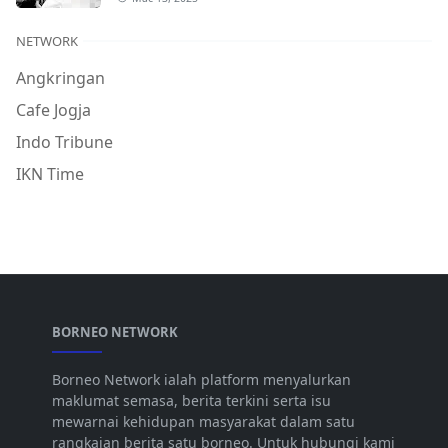
NETWORK
Angkringan
Cafe Jogja
Indo Tribune
IKN Time
BORNEO NETWORK
Borneo Network ialah platform menyalurkan
maklumat semasa, berita terkini serta isu
mewarnai kehidupan masyarakat dalam satu
rangkaian berita satu borneo. Untuk hubungi kami