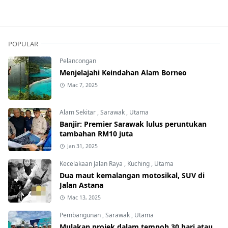
POPULAR
Pelancongan
Menjelajahi Keindahan Alam Borneo
Mac 7, 2025
Alam Sekitar
,
Sarawak
,
Utama
Banjir: Premier Sarawak lulus peruntukan
tambahan RM10 juta
Jan 31, 2025
Kecelakaan Jalan Raya
,
Kuching
,
Utama
Dua maut kemalangan motosikal, SUV di
Jalan Astana
Mac 13, 2025
Pembangunan
,
Sarawak
,
Utama
Mulakan projek dalam tempoh 30 hari atau