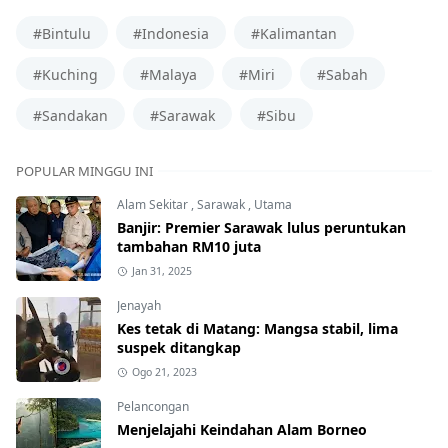
#Bintulu
#Indonesia
#Kalimantan
#Kuching
#Malaya
#Miri
#Sabah
#Sandakan
#Sarawak
#Sibu
POPULAR MINGGU INI
Alam Sekitar
,
Sarawak
,
Utama
Banjir: Premier Sarawak lulus peruntukan
tambahan RM10 juta
Jan 31, 2025
Jenayah
Kes tetak di Matang: Mangsa stabil, lima
suspek ditangkap
Ogo 21, 2023
Pelancongan
Menjelajahi Keindahan Alam Borneo