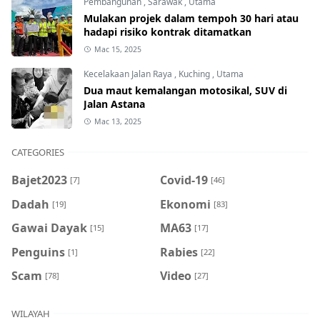
Pembangunan
,
Sarawak
,
Utama
Mulakan projek dalam tempoh 30 hari atau
hadapi risiko kontrak ditamatkan
Mac 15, 2025
Kecelakaan Jalan Raya
,
Kuching
,
Utama
Dua maut kemalangan motosikal, SUV di
Jalan Astana
Mac 13, 2025
CATEGORIES
Bajet2023
Covid-19
[7]
[46]
Dadah
Ekonomi
[19]
[83]
Gawai Dayak
MA63
[15]
[17]
Penguins
Rabies
[1]
[22]
Scam
Video
[78]
[27]
WILAYAH