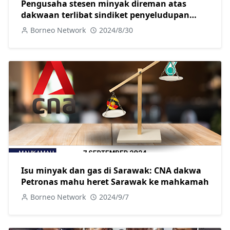
Pengusaha stesen minyak direman atas
dakwaan terlibat sindiket penyeludupan
diesel di Sibu dibebas dengan jaminan SPRM
Borneo Network
2024/8/30
Isu minyak dan gas di Sarawak: CNA dakwa
Petronas mahu heret Sarawak ke mahkamah
Borneo Network
2024/9/7