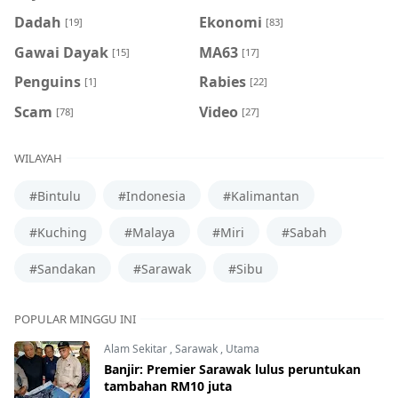
Dadah
Ekonomi
[19]
[83]
Gawai Dayak
MA63
[15]
[17]
Penguins
Rabies
[1]
[22]
Scam
Video
[78]
[27]
WILAYAH
#Bintulu
#Indonesia
#Kalimantan
#Kuching
#Malaya
#Miri
#Sabah
#Sandakan
#Sarawak
#Sibu
POPULAR MINGGU INI
Alam Sekitar
,
Sarawak
,
Utama
Banjir: Premier Sarawak lulus peruntukan
tambahan RM10 juta