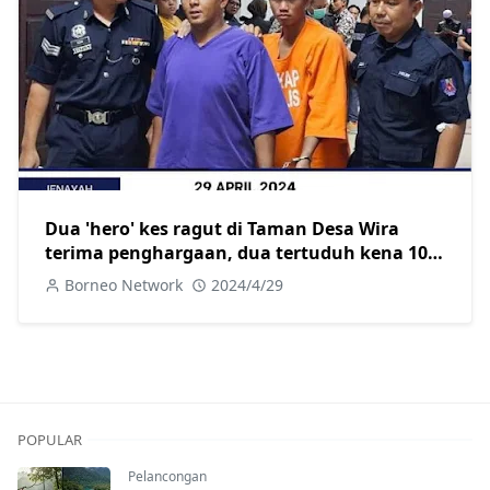
Dua 'hero' kes ragut di Taman Desa Wira
terima penghargaan, dua tertuduh kena 10
tahun penjara dan 10 sebatan
Borneo Network
2024/4/29
POPULAR
Pelancongan