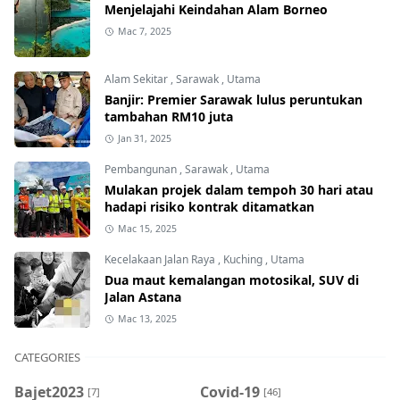
Menjelajahi Keindahan Alam Borneo
Mac 7, 2025
Alam Sekitar
,
Sarawak
,
Utama
Banjir: Premier Sarawak lulus peruntukan
tambahan RM10 juta
Jan 31, 2025
Pembangunan
,
Sarawak
,
Utama
Mulakan projek dalam tempoh 30 hari atau
hadapi risiko kontrak ditamatkan
Mac 15, 2025
Kecelakaan Jalan Raya
,
Kuching
,
Utama
Dua maut kemalangan motosikal, SUV di
Jalan Astana
Mac 13, 2025
CATEGORIES
Bajet2023
Covid-19
[7]
[46]