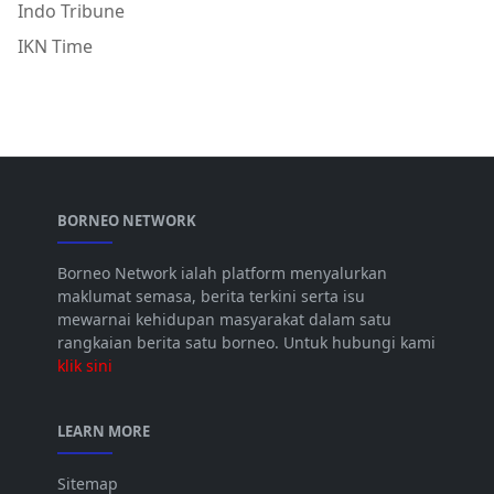
Indo Tribune
IKN Time
BORNEO NETWORK
Borneo Network ialah platform menyalurkan
maklumat semasa, berita terkini serta isu
mewarnai kehidupan masyarakat dalam satu
rangkaian berita satu borneo. Untuk hubungi kami
klik sini
LEARN MORE
Sitemap