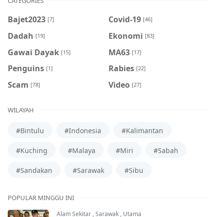
CATEGORIES
Bajet2023
Covid-19
[7]
[46]
Dadah
Ekonomi
[19]
[83]
Gawai Dayak
MA63
[15]
[17]
Penguins
Rabies
[1]
[22]
Scam
Video
[78]
[27]
WILAYAH
#Bintulu
#Indonesia
#Kalimantan
#Kuching
#Malaya
#Miri
#Sabah
#Sandakan
#Sarawak
#Sibu
POPULAR MINGGU INI
Alam Sekitar
,
Sarawak
,
Utama