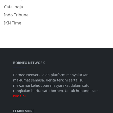
Cafe Jogja
Indo Tribune
IKN Time
BORNEO NETWORK
Borneo Network ialah platform menyalurkan
maklumat semasa, berita terkini serta isu
mewarnai kehidupan masyarakat dalam satu
rangkaian berita satu borneo. Untuk hubungi kami
klik sini
LEARN MORE