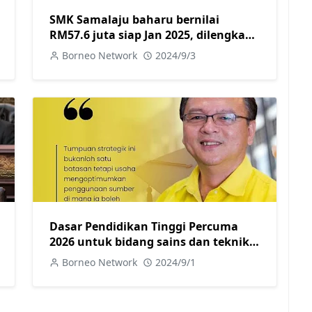
SMK Samalaju baharu bernilai
RM57.6 juta siap Jan 2025, dilengkapi
kemudahan terkini
Borneo Network
2024/9/3
Dasar Pendidikan Tinggi Percuma
2026 untuk bidang sains dan teknikal
tepat- Lo
Borneo Network
2024/9/1