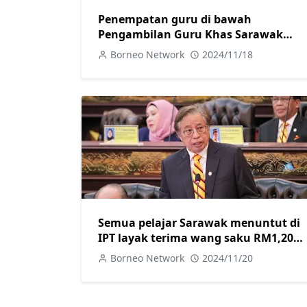
Penempatan guru di bawah
Pengambilan Guru Khas Sarawak
diharap dimuktamadkan sebelum
Borneo Network
2024/11/18
tahun baharu-Sagah
Semua pelajar Sarawak menuntut di
IPT layak terima wang saku RM1,200-
Abang Johari
Borneo Network
2024/11/20