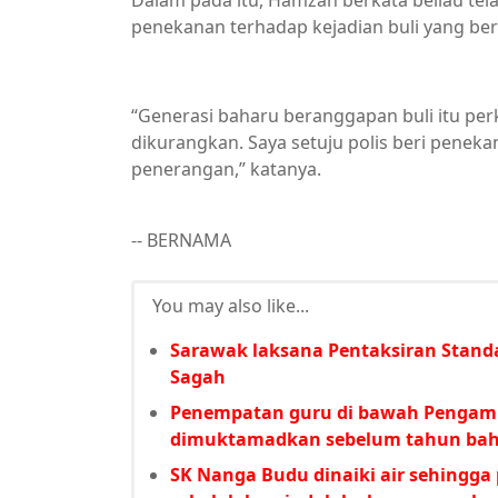
Dalam pada itu, Hamzah berkata beliau te
penekanan terhadap kejadian buli yang berl
“Generasi baharu beranggapan buli itu perka
dikurangkan. Saya setuju polis beri peneka
penerangan,” katanya.
-- BERNAMA
You may also like...
Sarawak laksana Pentaksiran Stand
Sagah
Penempatan guru di bawah Pengamb
dimuktamadkan sebelum tahun bah
SK Nanga Budu dinaiki air sehingga