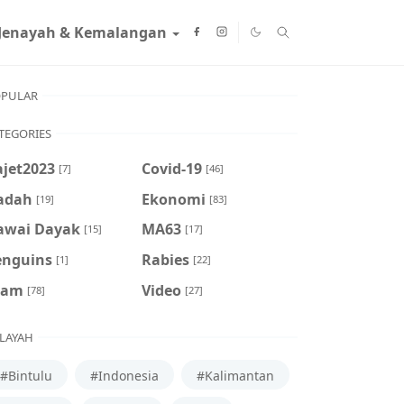
Jenayah & Kemalangan
PULAR
TEGORIES
ajet2023
Covid-19
[7]
[46]
adah
Ekonomi
[19]
[83]
awai Dayak
MA63
[15]
[17]
enguins
Rabies
[1]
[22]
cam
Video
[78]
[27]
LAYAH
#Bintulu
#Indonesia
#Kalimantan