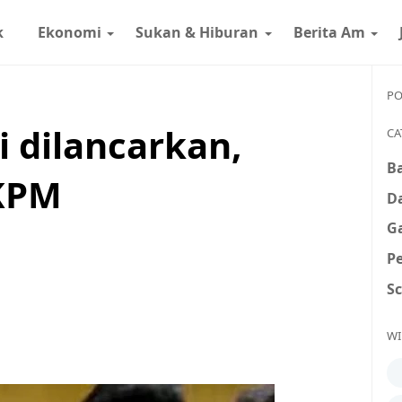
k
Ekonomi
Sukan & Hiburan
Berita Am
PO
i dilancarkan,
CA
B
 KPM
D
G
P
S
WI