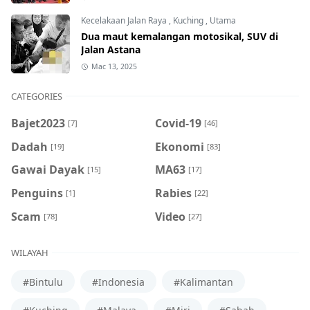
Kecelakaan Jalan Raya
,
Kuching
,
Utama
Dua maut kemalangan motosikal, SUV di
Jalan Astana
Mac 13, 2025
CATEGORIES
Bajet2023
Covid-19
[7]
[46]
Dadah
Ekonomi
[19]
[83]
Gawai Dayak
MA63
[15]
[17]
Penguins
Rabies
[1]
[22]
Scam
Video
[78]
[27]
WILAYAH
#Bintulu
#Indonesia
#Kalimantan