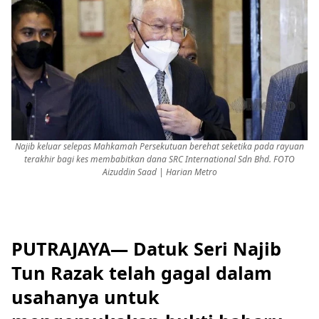
Najib keluar selepas Mahkamah Persekutuan berehat seketika pada rayuan
terakhir bagi kes membabitkan dana SRC International Sdn Bhd. FOTO
Aizuddin Saad | Harian Metro
PUTRAJAYA— Datuk Seri Najib
Tun Razak telah gagal dalam
usahanya untuk