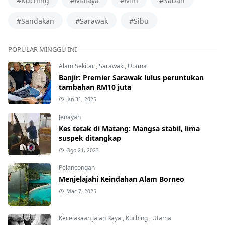
#Kuching
#Malaya
#Miri
#Sabah
#Sandakan
#Sarawak
#Sibu
POPULAR MINGGU INI
Alam Sekitar
,
Sarawak
,
Utama
Banjir: Premier Sarawak lulus peruntukan
tambahan RM10 juta
Jan 31, 2025
Jenayah
Kes tetak di Matang: Mangsa stabil, lima
suspek ditangkap
Ogo 21, 2023
Pelancongan
Menjelajahi Keindahan Alam Borneo
Mac 7, 2025
Kecelakaan Jalan Raya
,
Kuching
,
Utama