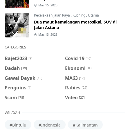
Mac 15, 2025
Kecelakaan Jalan Raya
,
Kuching
,
Utama
Dua maut kemalangan motosikal, SUV di
Jalan Astana
Mac 13, 2025
CATEGORIES
Bajet2023
Covid-19
[7]
[46]
Dadah
Ekonomi
[19]
[83]
Gawai Dayak
MA63
[15]
[17]
Penguins
Rabies
[1]
[22]
Scam
Video
[78]
[27]
WILAYAH
#Bintulu
#Indonesia
#Kalimantan