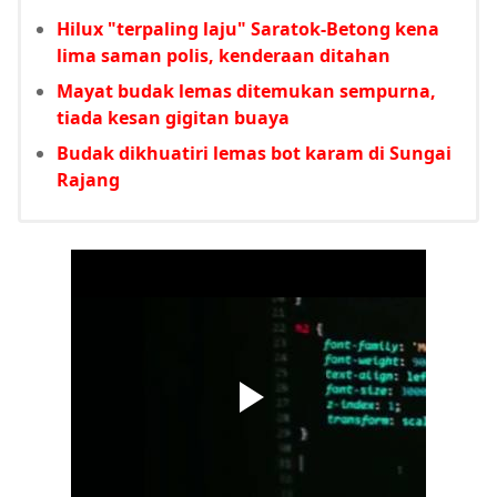
Hilux "terpaling laju" Saratok-Betong kena
lima saman polis, kenderaan ditahan
Mayat budak lemas ditemukan sempurna,
tiada kesan gigitan buaya
Budak dikhuatiri lemas bot karam di Sungai
Rajang