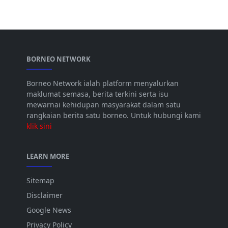
BORNEO NETWORK
Borneo Network ialah platform menyalurkan
maklumat semasa, berita terkini serta isu
mewarnai kehidupan masyarakat dalam satu
rangkaian berita satu borneo. Untuk hubungi kami
klik sini
LEARN MORE
Sitemap
Disclaimer
Google News
Privacy Policy