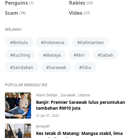
Penguins
Rabies
[1]
[22]
Scam
Video
[78]
[27]
WILAYAH
#Bintulu
#Indonesia
#Kalimantan
#Kuching
#Malaya
#Miri
#Sabah
#Sandakan
#Sarawak
#Sibu
POPULAR MINGGU INI
Alam Sekitar
,
Sarawak
,
Utama
Banjir: Premier Sarawak lulus peruntukan
tambahan RM10 juta
Jan 31, 2025
Jenayah
Kes tetak di Matang: Mangsa stabil, lima