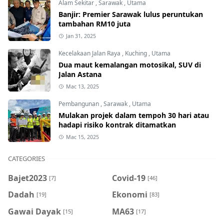
Alam Sekitar
,
Sarawak
,
Utama
Banjir: Premier Sarawak lulus peruntukan
tambahan RM10 juta
Jan 31, 2025
Kecelakaan Jalan Raya
,
Kuching
,
Utama
Dua maut kemalangan motosikal, SUV di
Jalan Astana
Mac 13, 2025
Pembangunan
,
Sarawak
,
Utama
Mulakan projek dalam tempoh 30 hari atau
hadapi risiko kontrak ditamatkan
Mac 15, 2025
CATEGORIES
Bajet2023
Covid-19
[7]
[46]
Dadah
Ekonomi
[19]
[83]
Gawai Dayak
MA63
[15]
[17]