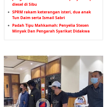
diesel di Sibu
SPRM rakam keterangan isteri, dua anak
Tun Daim serta Ismail Sabri
Padah Tipu Mahkamah: Penyelia Stesen
Minyak Dan Pengarah Syarikat Didakwa