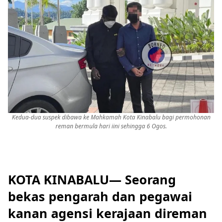
Kedua-dua suspek dibawa ke Mahkamah Kota Kinabalu bagi permohonan
reman bermula hari iini sehingga 6 Ogos.
KOTA KINABALU— Seorang
bekas pengarah dan pegawai
kanan agensi kerajaan direman