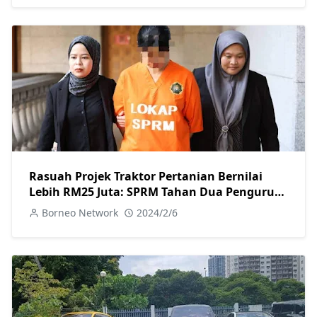
Rasuah Projek Traktor Pertanian Bernilai
Lebih RM25 Juta: SPRM Tahan Dua Pengurus
Besar dan Reman Seorang Pengarah Urusan
Borneo Network
2024/2/6