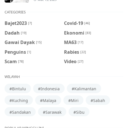
CATEGORIES
Bajet2023
Covid-19
[7]
[46]
Dadah
Ekonomi
[19]
[83]
Gawai Dayak
MA63
[15]
[17]
Penguins
Rabies
[1]
[22]
Scam
Video
[78]
[27]
WILAYAH
#Bintulu
#Indonesia
#Kalimantan
#Kuching
#Malaya
#Miri
#Sabah
#Sandakan
#Sarawak
#Sibu