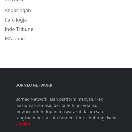
Angkringan
Cafe Jogja
Indo Tribune
IKN Time
BORNEO NETWORK
Borneo Network ialah platform menyalurkan
maklumat semasa, berita terkini serta isu
mewarnai kehidupan masyarakat dalam satu
rangkaian berita satu borneo. Untuk hubungi kami
klik sini