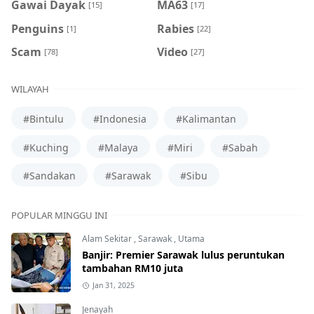
Gawai Dayak
MA63
[15]
[17]
Penguins
Rabies
[1]
[22]
Scam
Video
[78]
[27]
WILAYAH
#Bintulu
#Indonesia
#Kalimantan
#Kuching
#Malaya
#Miri
#Sabah
#Sandakan
#Sarawak
#Sibu
POPULAR MINGGU INI
Alam Sekitar
,
Sarawak
,
Utama
Banjir: Premier Sarawak lulus peruntukan
tambahan RM10 juta
Jan 31, 2025
Jenayah