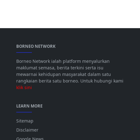
BORNEO NETWORK
Borneo Network ialah platform menyalurkan
maklumat semasa, berita terkini serta isu
mewarnai kehidupan masyarakat dalam satu
rangkaian berita satu borneo. Untuk hubungi kami
klik sini
LEARN MORE
Sitemap
Disclaimer
Google News