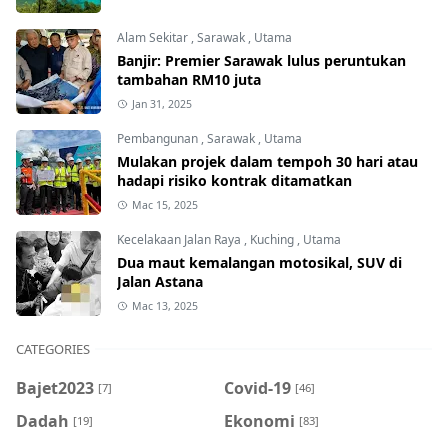
Alam Sekitar
,
Sarawak
,
Utama
Banjir: Premier Sarawak lulus peruntukan
tambahan RM10 juta
Jan 31, 2025
Pembangunan
,
Sarawak
,
Utama
Mulakan projek dalam tempoh 30 hari atau
hadapi risiko kontrak ditamatkan
Mac 15, 2025
Kecelakaan Jalan Raya
,
Kuching
,
Utama
Dua maut kemalangan motosikal, SUV di
Jalan Astana
Mac 13, 2025
CATEGORIES
Bajet2023
Covid-19
[7]
[46]
Dadah
Ekonomi
[19]
[83]