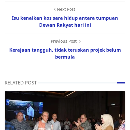
Next Post
Isu kenaikan kos sara hidup antara tumpuan
Dewan Rakyat hari ini
Previous Post
Kerajaan tangguh, tidak teruskan projek belum
bermula
RELATED POST