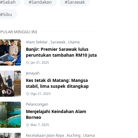
#Sabah
#Sandakan
#Sarawak
#Sibu
PULAR MINGGU INI
Alam Sekitar
,
Sarawak
,
Utama
Banjir: Premier Sarawak lulus
peruntukan tambahan RM10 juta
Jan 31, 2025
Jenayah
Kes tetak di Matang: Mangsa
stabil, lima suspek ditangkap
Ogo 21, 2023
Pelancongan
Menjelajahi Keindahan Alam
Borneo
Mac 7, 2025
Kecelakaan Jalan Raya
,
Kuching
,
Utama