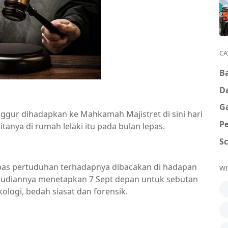
CA
B
D
G
nggur dihadapkan ke Mahkamah Majistret di sini hari
P
nya di rumah lelaki itu pada bulan lepas.
S
pas pertuduhan terhadapnya dibacakan di hadapan
WI
emudiannya menetapkan 7 Sept depan untuk sebutan
ologi, bedah siasat dan forensik.