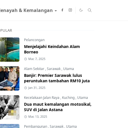
Jenayah & Kemalangan
PULAR
Pelancongan
Menjelajahi Keindahan Alam
Borneo
Mac 7, 2025
Alam Sekitar
,
Sarawak
,
Utama
Banjir: Premier Sarawak lulus
peruntukan tambahan RM10 juta
Jan 31, 2025
Kecelakaan Jalan Raya
,
Kuching
,
Utama
Dua maut kemalangan motosikal,
SUV di Jalan Astana
Mac 13, 2025
Pembangunan
,
Sarawak
,
Utama