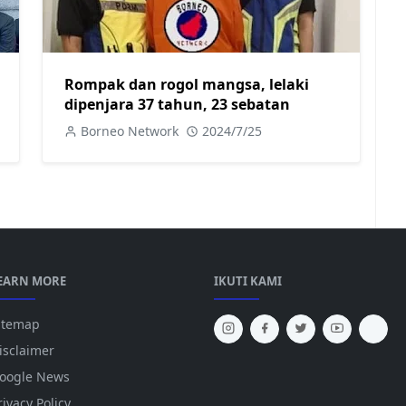
Rompak dan rogol mangsa, lelaki
dipenjara 37 tahun, 23 sebatan
Borneo Network
2024/7/25
EARN MORE
IKUTI KAMI
itemap
isclaimer
oogle News
rivacy Policy