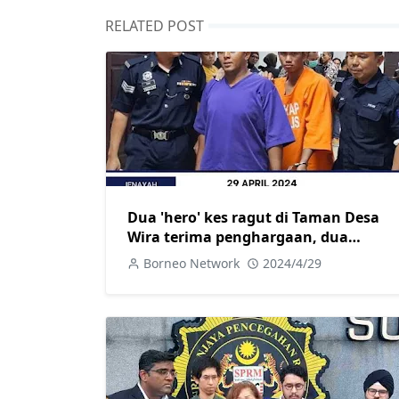
RELATED POST
Dua 'hero' kes ragut di Taman Desa
Wira terima penghargaan, dua
tertuduh kena 10 tahun penjara dan
Borneo Network
2024/4/29
10 sebatan