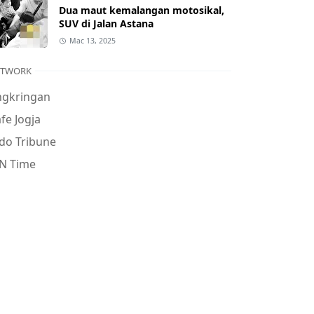
Dua maut kemalangan motosikal,
SUV di Jalan Astana
Mac 13, 2025
ETWORK
ngkringan
fe Jogja
do Tribune
N Time