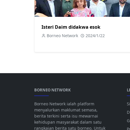
Isteri Daim didakwa esok
Borneo Network
2024/1/22
BORNEO NETWORK
L
Borneo Network ialah platform
S
menyalurkan maklumat semasa,
D
berita terkini serta isu mewarnai
G
kehidupan masyarakat dalam satu
rangkaian berita satu borneo. Untuk
P