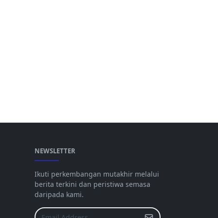
NEWSLETTER
Ikuti perkembangan mutakhir melalui
berita terkini dan peristiwa semasa
daripada kami.