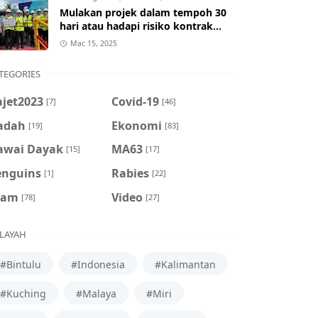
Mulakan projek dalam tempoh 30
hari atau hadapi risiko kontrak
ditamatkan
Mac 15, 2025
TEGORIES
ajet2023
Covid-19
[7]
[46]
adah
Ekonomi
[19]
[83]
awai Dayak
MA63
[15]
[17]
enguins
Rabies
[1]
[22]
cam
Video
[78]
[27]
LAYAH
#Bintulu
#Indonesia
#Kalimantan
#Kuching
#Malaya
#Miri