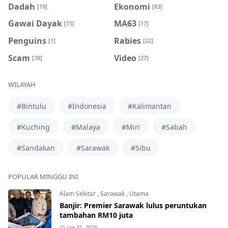
Dadah
Ekonomi
[19]
[83]
Gawai Dayak
MA63
[15]
[17]
Penguins
Rabies
[1]
[22]
Scam
Video
[78]
[27]
WILAYAH
#Bintulu
#Indonesia
#Kalimantan
#Kuching
#Malaya
#Miri
#Sabah
#Sandakan
#Sarawak
#Sibu
POPULAR MINGGU INI
Alam Sekitar
,
Sarawak
,
Utama
Banjir: Premier Sarawak lulus peruntukan
tambahan RM10 juta
Jan 31, 2025