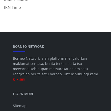
IKN Time
BORNEO NETWORK
Borneo Network ialah platform menyalurkan
maklumat semasa, berita terkini serta isu
mewarnai kehidupan masyarakat dalam satu
rangkaian berita satu borneo. Untuk hubungi kami
klik sini
LEARN MORE
Sitemap