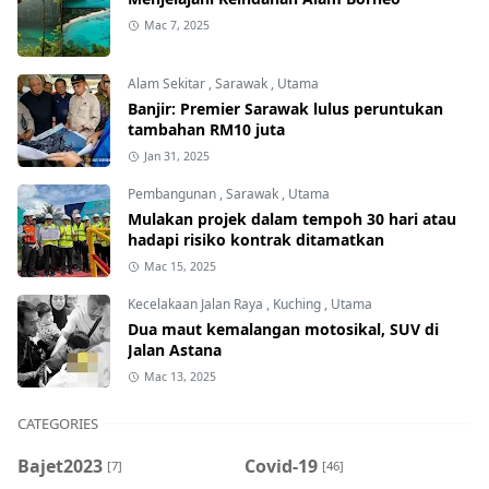
Mac 7, 2025
Alam Sekitar
,
Sarawak
,
Utama
Banjir: Premier Sarawak lulus peruntukan
tambahan RM10 juta
Jan 31, 2025
Pembangunan
,
Sarawak
,
Utama
Mulakan projek dalam tempoh 30 hari atau
hadapi risiko kontrak ditamatkan
Mac 15, 2025
Kecelakaan Jalan Raya
,
Kuching
,
Utama
Dua maut kemalangan motosikal, SUV di
Jalan Astana
Mac 13, 2025
CATEGORIES
Bajet2023
Covid-19
[7]
[46]