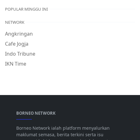
POPULAR MINGGU INI
NETWORK
Angkringan
Cafe Jogja
Indo Tribune
IKN Time
BORNEO NETWORK
Borneo Network ialah platform menyalurkan
maklumat semasa, berita terkini serta isu