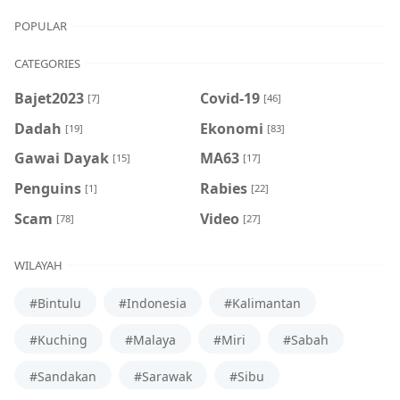
POPULAR
CATEGORIES
Bajet2023
Covid-19
[7]
[46]
Dadah
Ekonomi
[19]
[83]
Gawai Dayak
MA63
[15]
[17]
Penguins
Rabies
[1]
[22]
Scam
Video
[78]
[27]
WILAYAH
#Bintulu
#Indonesia
#Kalimantan
#Kuching
#Malaya
#Miri
#Sabah
#Sandakan
#Sarawak
#Sibu