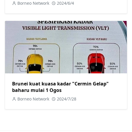
di kawasan Pan Borneo berhampiran pekan
Borneo Network
2024/6/4
Jakar, Sarikei.
Brunei kuat kuasa kadar "Cermin Gelap"
baharu mulai 1 Ogos
Borneo Network
2024/7/28