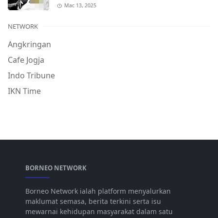
Mac 13, 2025
NETWORK
Angkringan
Cafe Jogja
Indo Tribune
IKN Time
BORNEO NETWORK
Borneo Network ialah platform menyalurkan
maklumat semasa, berita terkini serta isu
mewarnai kehidupan masyarakat dalam satu