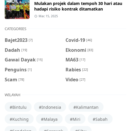
Mulakan projek dalam tempoh 30 hari atau
hadapi risiko kontrak ditamatkan
Mac 15, 2025
CATEGORIES
Bajet2023
Covid-19
[7]
[46]
Dadah
Ekonomi
[19]
[83]
Gawai Dayak
MA63
[15]
[17]
Penguins
Rabies
[1]
[22]
Scam
Video
[78]
[27]
WILAYAH
#Bintulu
#Indonesia
#Kalimantan
#Kuching
#Malaya
#Miri
#Sabah
#Sandakan
#Sarawak
#Sibu