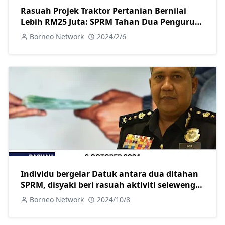
Rasuah Projek Traktor Pertanian Bernilai
Lebih RM25 Juta: SPRM Tahan Dua Pengurus
Besar dan Reman Seorang Pengarah Urusan
Borneo Network
2024/2/6
Individu bergelar Datuk antara dua ditahan
SPRM, disyaki beri rasuah aktiviti seleweng
diesel di Sibu
Borneo Network
2024/10/8