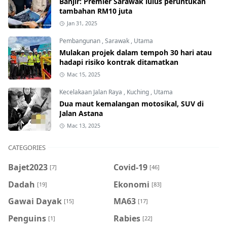
Banjir: Premier Sarawak lulus peruntukan
tambahan RM10 juta
Jan 31, 2025
Pembangunan
,
Sarawak
,
Utama
Mulakan projek dalam tempoh 30 hari atau
hadapi risiko kontrak ditamatkan
Mac 15, 2025
Kecelakaan Jalan Raya
,
Kuching
,
Utama
Dua maut kemalangan motosikal, SUV di
Jalan Astana
Mac 13, 2025
CATEGORIES
Bajet2023
Covid-19
[7]
[46]
Dadah
Ekonomi
[19]
[83]
Gawai Dayak
MA63
[15]
[17]
Penguins
Rabies
[1]
[22]