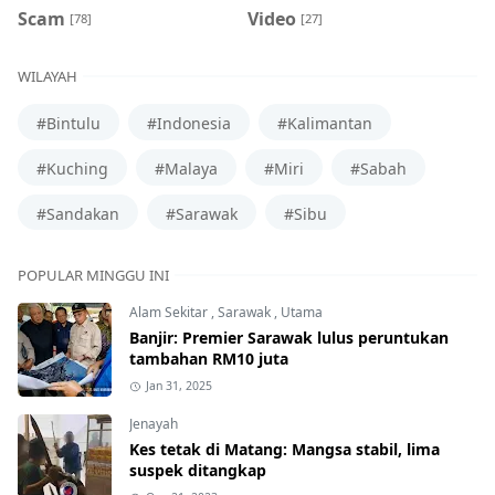
Scam
Video
[78]
[27]
WILAYAH
#Bintulu
#Indonesia
#Kalimantan
#Kuching
#Malaya
#Miri
#Sabah
#Sandakan
#Sarawak
#Sibu
POPULAR MINGGU INI
Alam Sekitar
,
Sarawak
,
Utama
Banjir: Premier Sarawak lulus peruntukan
tambahan RM10 juta
Jan 31, 2025
Jenayah
Kes tetak di Matang: Mangsa stabil, lima
suspek ditangkap