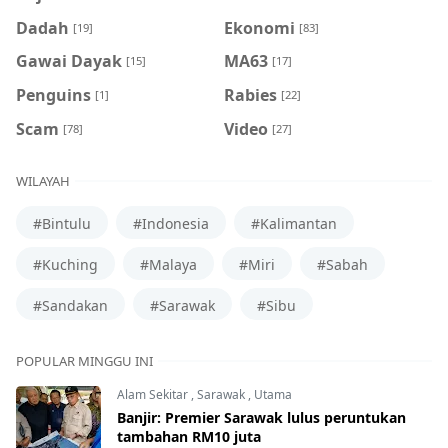
Dadah
Ekonomi
[19]
[83]
Gawai Dayak
MA63
[15]
[17]
Penguins
Rabies
[1]
[22]
Scam
Video
[78]
[27]
WILAYAH
#Bintulu
#Indonesia
#Kalimantan
#Kuching
#Malaya
#Miri
#Sabah
#Sandakan
#Sarawak
#Sibu
POPULAR MINGGU INI
Alam Sekitar
,
Sarawak
,
Utama
Banjir: Premier Sarawak lulus peruntukan
tambahan RM10 juta