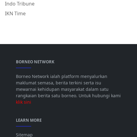
Indo Tribune
IKN Time
BORNEO NETWORK
Borneo Network ialah platform menyalurkan
maklumat semasa, berita terkini serta isu
mewarnai kehidupan masyarakat dalam satu
rangkaian berita satu borneo. Untuk hubungi kami
klik sini
LEARN MORE
Sitemap