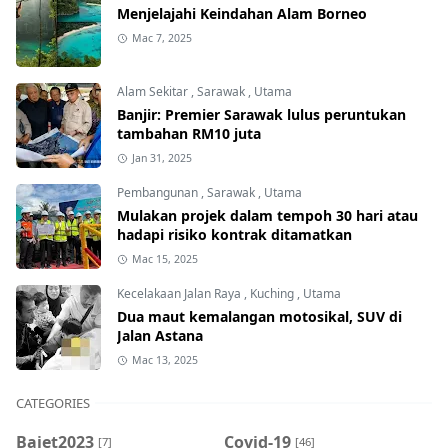
Menjelajahi Keindahan Alam Borneo
Mac 7, 2025
Alam Sekitar
,
Sarawak
,
Utama
Banjir: Premier Sarawak lulus peruntukan
tambahan RM10 juta
Jan 31, 2025
Pembangunan
,
Sarawak
,
Utama
Mulakan projek dalam tempoh 30 hari atau
hadapi risiko kontrak ditamatkan
Mac 15, 2025
Kecelakaan Jalan Raya
,
Kuching
,
Utama
Dua maut kemalangan motosikal, SUV di
Jalan Astana
Mac 13, 2025
CATEGORIES
Bajet2023
Covid-19
[7]
[46]