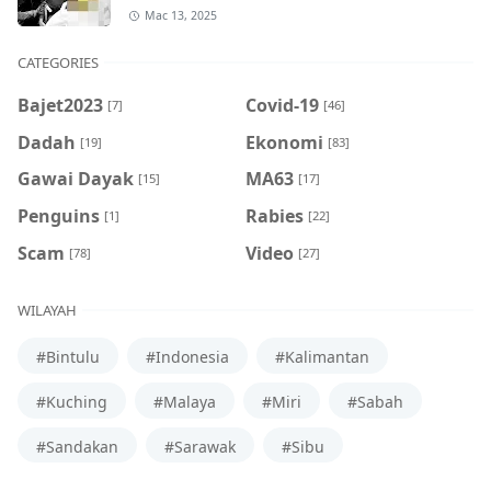
Mac 13, 2025
CATEGORIES
Bajet2023
Covid-19
[7]
[46]
Dadah
Ekonomi
[19]
[83]
Gawai Dayak
MA63
[15]
[17]
Penguins
Rabies
[1]
[22]
Scam
Video
[78]
[27]
WILAYAH
#Bintulu
#Indonesia
#Kalimantan
#Kuching
#Malaya
#Miri
#Sabah
#Sandakan
#Sarawak
#Sibu