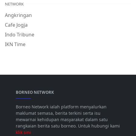
NETWORK
Angkringan
Cafe Jogja
Indo Tribune
IKN Time
BORNEO NETWORK
Borneo Network ialah platform menyalurkan
maklumat semasa, berita terkini serta isu
mewarnai kehidupan masyarakat dalam satu
rangkaian berita satu borneo. Untuk hubungi kami
klik sini