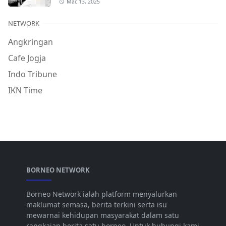
Mac 13, 2025
NETWORK
Angkringan
Cafe Jogja
Indo Tribune
IKN Time
BORNEO NETWORK
Borneo Network ialah platform menyalurkan
maklumat semasa, berita terkini serta isu
mewarnai kehidupan masyarakat dalam satu
rangkaian berita satu borneo. Untuk hubungi kami