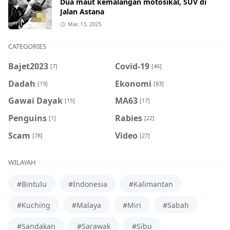
Dua maut kemalangan motosikal, SUV di
Jalan Astana
Mac 13, 2025
CATEGORIES
Bajet2023
Covid-19
[7]
[46]
Dadah
Ekonomi
[19]
[83]
Gawai Dayak
MA63
[15]
[17]
Penguins
Rabies
[1]
[22]
Scam
Video
[78]
[27]
WILAYAH
#Bintulu
#Indonesia
#Kalimantan
#Kuching
#Malaya
#Miri
#Sabah
#Sandakan
#Sarawak
#Sibu