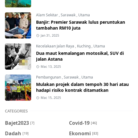
Alam Sekitar
,
Sarawak
,
Utama
Banjir: Premier Sarawak lulus peruntukan
tambahan RM10 juta
Jan 31, 2025
Kecelakaan Jalan Raya
,
Kuching
,
Utama
Dua maut kemalangan motosikal, SUV di
Jalan Astana
Mac 13, 2025
Pembangunan
,
Sarawak
,
Utama
Mulakan projek dalam tempoh 30 hari atau
hadapi risiko kontrak ditamatkan
Mac 15, 2025
CATEGORIES
Bajet2023
Covid-19
[7]
[46]
Dadah
Ekonomi
[19]
[83]