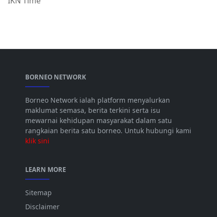
IKN Time
BORNEO NETWORK
Borneo Network ialah platform menyalurkan
maklumat semasa, berita terkini serta isu
mewarnai kehidupan masyarakat dalam satu
rangkaian berita satu borneo. Untuk hubungi kami
klik sini
LEARN MORE
Sitemap
Disclaimer