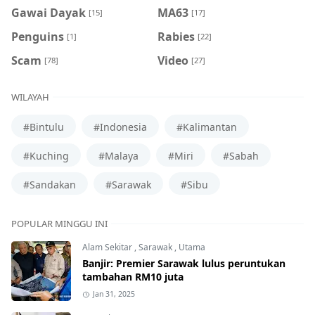
Gawai Dayak
MA63
[15]
[17]
Penguins
Rabies
[1]
[22]
Scam
Video
[78]
[27]
WILAYAH
#Bintulu
#Indonesia
#Kalimantan
#Kuching
#Malaya
#Miri
#Sabah
#Sandakan
#Sarawak
#Sibu
POPULAR MINGGU INI
Alam Sekitar
,
Sarawak
,
Utama
Banjir: Premier Sarawak lulus peruntukan
tambahan RM10 juta
Jan 31, 2025