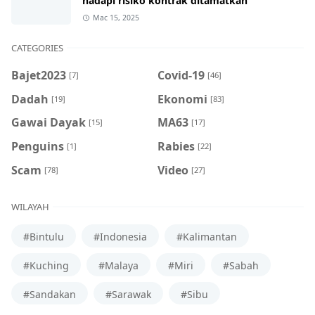
hadapi risiko kontrak ditamatkan
Mac 15, 2025
CATEGORIES
Bajet2023
Covid-19
[7]
[46]
Dadah
Ekonomi
[19]
[83]
Gawai Dayak
MA63
[15]
[17]
Penguins
Rabies
[1]
[22]
Scam
Video
[78]
[27]
WILAYAH
#Bintulu
#Indonesia
#Kalimantan
#Kuching
#Malaya
#Miri
#Sabah
#Sandakan
#Sarawak
#Sibu