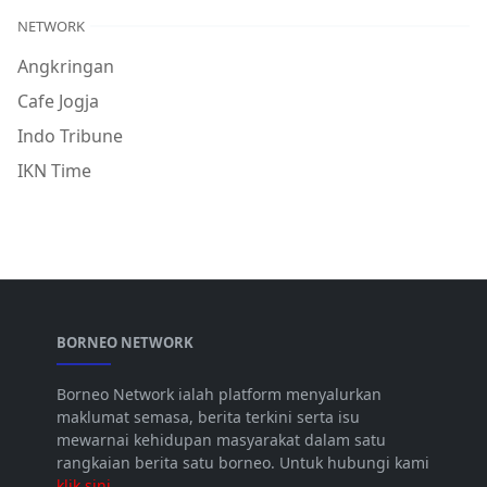
NETWORK
Angkringan
Cafe Jogja
Indo Tribune
IKN Time
BORNEO NETWORK
Borneo Network ialah platform menyalurkan
maklumat semasa, berita terkini serta isu
mewarnai kehidupan masyarakat dalam satu
rangkaian berita satu borneo. Untuk hubungi kami
klik sini