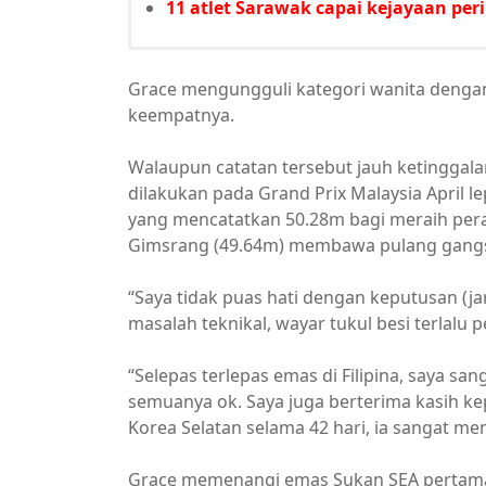
11 atlet Sarawak capai kejayaan pe
Grace mengungguli kategori wanita dengan
keempatnya.
Walaupun catatan tersebut jauh ketinggal
dilakukan pada Grand Prix Malaysia April
yang mencatatkan 50.28m bagi meraih pera
Gimsrang (49.64m) membawa pulang gang
“Saya tidak puas hati dengan keputusan (ja
masalah teknikal, wayar tukul besi terlalu p
“Selepas terlepas emas di Filipina, saya san
semuanya ok. Saya juga berterima kasih k
Korea Selatan selama 42 hari, ia sangat m
Grace memenangi emas Sukan SEA pertama