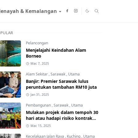
Jenayah & Kemalangan
PULAR
Pelancongan
Menjelajahi Keindahan Alam
Borneo
Mac 7, 2025
Alam Sekitar
,
Sarawak
,
Utama
Banjir: Premier Sarawak lulus
peruntukan tambahan RM10 juta
Jan 31, 2025
Pembangunan
,
Sarawak
,
Utama
Mulakan projek dalam tempoh 30
hari atau hadapi risiko kontrak
ditamatkan
Mac 15, 2025
Kecelakaan Jalan Raya
,
Kuching
,
Utama