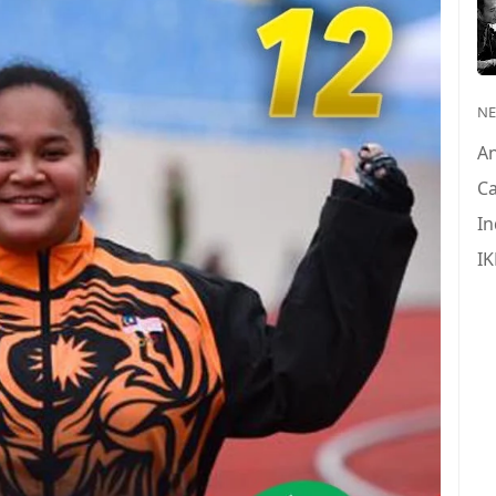
N
A
Ca
In
IK