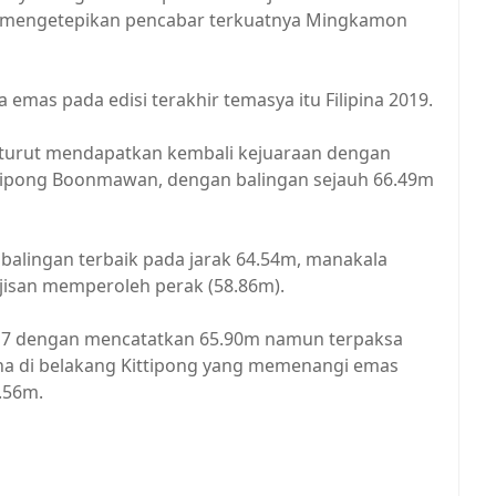
gus mengetepikan pencabar terkuatnya Mingkamon
emas pada edisi terakhir temasya itu Filipina 2019.
ie turut mendapatkan kembali kejuaraan dengan
ttipong Boonmawan, dengan balingan sejauh 66.49m
balingan terbaik pada jarak 64.54m, manakala
 Ajisan memperoleh perak (58.86m).
017 dengan mencatatkan 65.90m namun terpaksa
ina di belakang Kittipong yang memenangi emas
.56m.