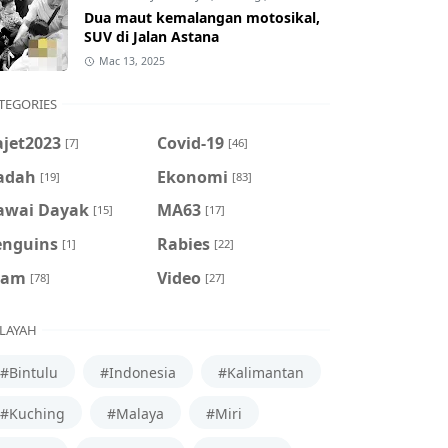
Dua maut kemalangan motosikal,
SUV di Jalan Astana
Mac 13, 2025
TEGORIES
ajet2023
Covid-19
[7]
[46]
adah
Ekonomi
[19]
[83]
awai Dayak
MA63
[15]
[17]
enguins
Rabies
[1]
[22]
cam
Video
[78]
[27]
LAYAH
#Bintulu
#Indonesia
#Kalimantan
#Kuching
#Malaya
#Miri