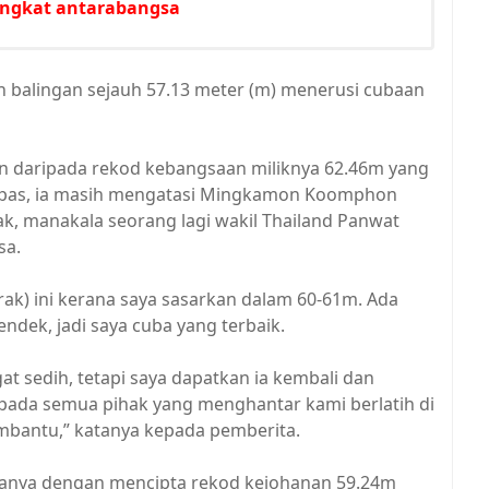
ringkat antarabangsa
 balingan sejauh 57.13 meter (m) menerusi cubaan
an daripada rekod kebangsaan miliknya 62.46m yang
 lepas, ia masih mengatasi Mingkamon Koomphon
k, manakala seorang lagi wakil Thailand Panwat
sa.
rak) ini kerana saya sasarkan dalam 60-61m. Ada
endek, jadi saya cuba yang terbaik.
gat sedih, tetapi saya dapatkan ia kembali dan
epada semua pihak yang menghantar kami berlatih di
embantu,” katanya kepada pemberita.
nya dengan mencipta rekod kejohanan 59.24m