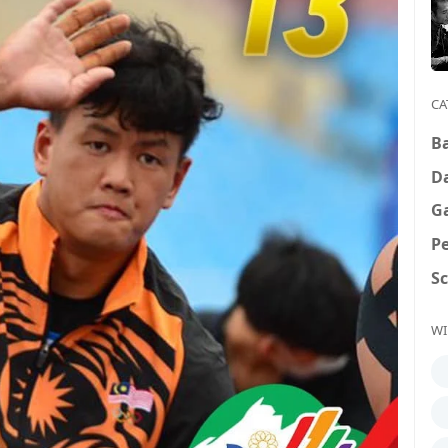
CA
B
D
G
P
S
WI