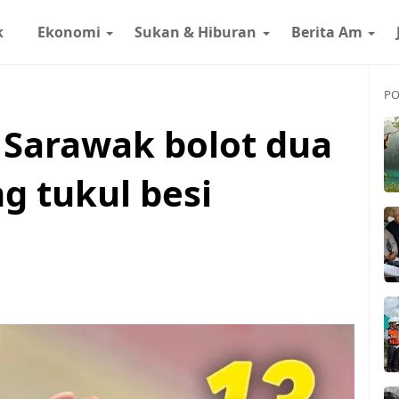
k
Ekonomi
Sukan & Hiburan
Berita Am
PO
t Sarawak bolot dua
g tukul besi