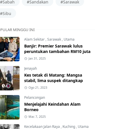
#Sabah
#Sandakan
#Sarawak
#Sibu
PULAR MINGGU INI
Alam Sekitar
,
Sarawak
,
Utama
Banjir: Premier Sarawak lulus
peruntukan tambahan RM10 juta
Jan 31, 2025
Jenayah
Kes tetak di Matang: Mangsa
stabil, lima suspek ditangkap
Ogo 21, 2023
Pelancongan
Menjelajahi Keindahan Alam
Borneo
Mac 7, 2025
Kecelakaan Jalan Raya
,
Kuching
,
Utama