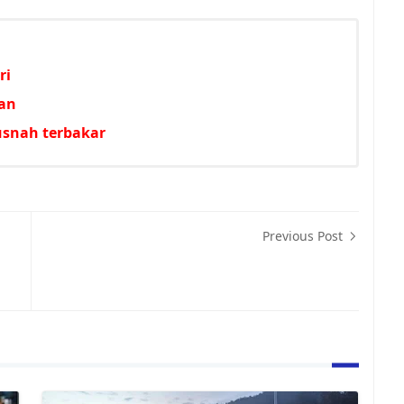
ri
aan
usnah terbakar
Previous Post