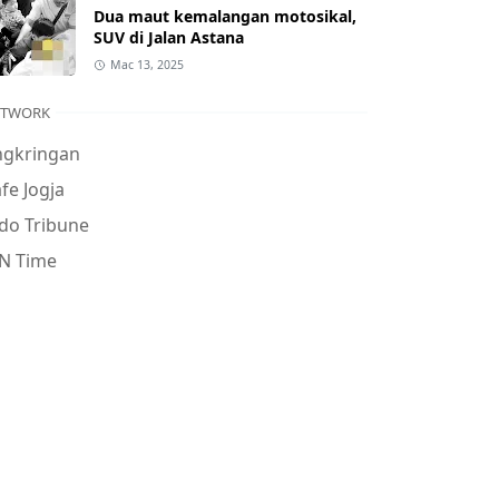
Dua maut kemalangan motosikal,
SUV di Jalan Astana
Mac 13, 2025
ETWORK
ngkringan
fe Jogja
do Tribune
N Time