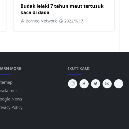
Budak lelaki 7 tahun maut tertusuk
kaca di dada
Borneo Network
2022/9/17
EARN MORE
IKUTI KAMI
itemap
isclaimer
oogle News
rivacy Policy