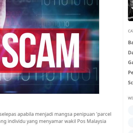
CA
B
D
G
P
S
WI
selepas apabila menjadi mangsa penipuan 'parcel
ng individu yang menyamar wakil Pos Malaysia