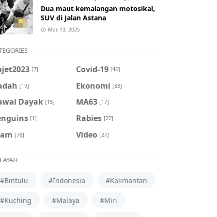
Dua maut kemalangan motosikal,
SUV di Jalan Astana
Mac 13, 2025
TEGORIES
ajet2023
Covid-19
[7]
[46]
adah
Ekonomi
[19]
[83]
awai Dayak
MA63
[15]
[17]
enguins
Rabies
[1]
[22]
cam
Video
[78]
[27]
LAYAH
#Bintulu
#Indonesia
#Kalimantan
#Kuching
#Malaya
#Miri