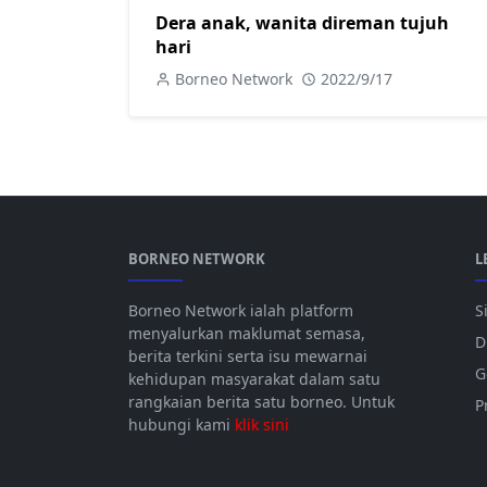
Dera anak, wanita direman tujuh
hari
Borneo Network
2022/9/17
BORNEO NETWORK
L
Borneo Network ialah platform
S
menyalurkan maklumat semasa,
D
berita terkini serta isu mewarnai
G
kehidupan masyarakat dalam satu
rangkaian berita satu borneo. Untuk
P
hubungi kami
klik sini