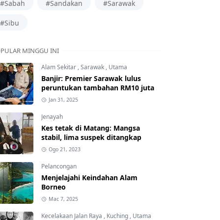
#Sabah
#Sandakan
#Sarawak
#Sibu
PULAR MINGGU INI
Alam Sekitar
,
Sarawak
,
Utama
Banjir: Premier Sarawak lulus
peruntukan tambahan RM10 juta
Jan 31, 2025
Jenayah
Kes tetak di Matang: Mangsa
stabil, lima suspek ditangkap
Ogo 21, 2023
Pelancongan
Menjelajahi Keindahan Alam
Borneo
Mac 7, 2025
Kecelakaan Jalan Raya
,
Kuching
,
Utama