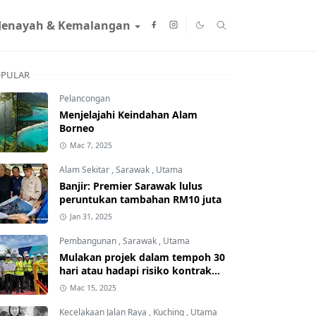
Jenayah & Kemalangan
PULAR
Pelancongan
Menjelajahi Keindahan Alam
Borneo
Mac 7, 2025
Alam Sekitar
,
Sarawak
,
Utama
Banjir: Premier Sarawak lulus
peruntukan tambahan RM10 juta
Jan 31, 2025
Pembangunan
,
Sarawak
,
Utama
Mulakan projek dalam tempoh 30
hari atau hadapi risiko kontrak
ditamatkan
Mac 15, 2025
Kecelakaan Jalan Raya
,
Kuching
,
Utama