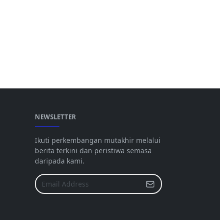
NEWSLETTER
Ikuti perkembangan mutakhir melalui
berita terkini dan peristiwa semasa
daripada kami.