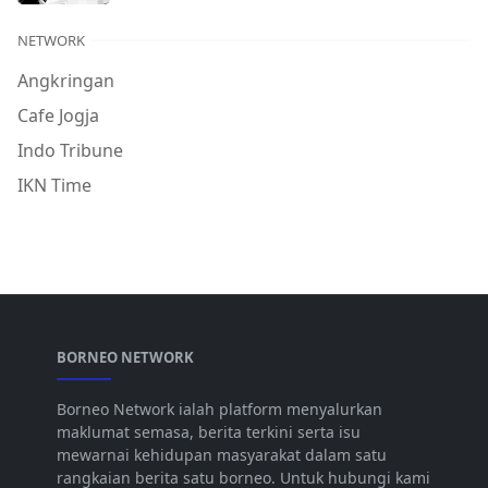
NETWORK
Angkringan
Cafe Jogja
Indo Tribune
IKN Time
BORNEO NETWORK
Borneo Network ialah platform menyalurkan
maklumat semasa, berita terkini serta isu
mewarnai kehidupan masyarakat dalam satu
rangkaian berita satu borneo. Untuk hubungi kami