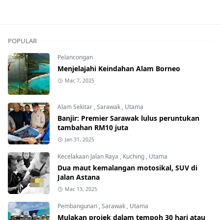
POPULAR
Pelancongan
Menjelajahi Keindahan Alam Borneo
Mac 7, 2025
Alam Sekitar
,
Sarawak
,
Utama
Banjir: Premier Sarawak lulus peruntukan
tambahan RM10 juta
Jan 31, 2025
Kecelakaan Jalan Raya
,
Kuching
,
Utama
Dua maut kemalangan motosikal, SUV di
Jalan Astana
Mac 13, 2025
Pembangunan
,
Sarawak
,
Utama
Mulakan projek dalam tempoh 30 hari atau