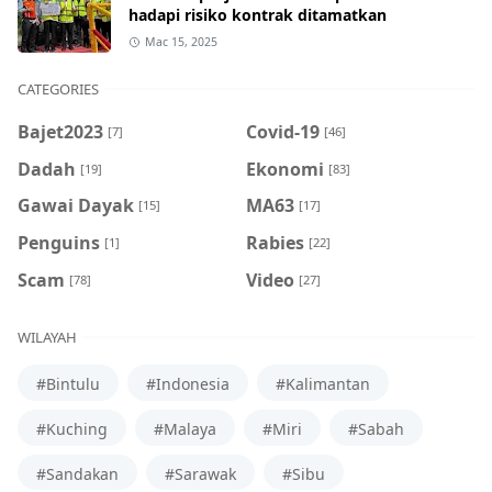
hadapi risiko kontrak ditamatkan
Mac 15, 2025
CATEGORIES
Bajet2023
Covid-19
[7]
[46]
Dadah
Ekonomi
[19]
[83]
Gawai Dayak
MA63
[15]
[17]
Penguins
Rabies
[1]
[22]
Scam
Video
[78]
[27]
WILAYAH
#Bintulu
#Indonesia
#Kalimantan
#Kuching
#Malaya
#Miri
#Sabah
#Sandakan
#Sarawak
#Sibu