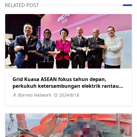
RELATED POST
Grid Kuasa ASEAN fokus tahun depan,
perkukuh ketersambungan elektrik rantau
ASEAN- TPM Fadillah
Borneo Network
2024/8/18