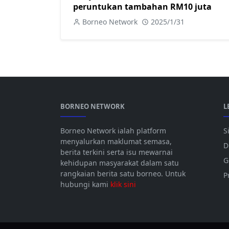
peruntukan tambahan RM10 juta
Borneo Network
2025/1/31
BORNEO NETWORK
L
Borneo Network ialah platform
S
menyalurkan maklumat semasa,
D
berita terkini serta isu mewarnai
G
kehidupan masyarakat dalam satu
rangkaian berita satu borneo. Untuk
P
hubungi kami
klik sini