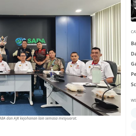
CA
B
D
G
P
S
WI
ABA dan AJK kejohanan lain semasa mesyuarat.