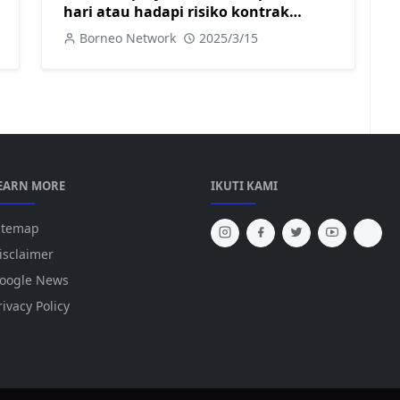
hari atau hadapi risiko kontrak
ditamatkan
Borneo Network
2025/3/15
EARN MORE
IKUTI KAMI
itemap
isclaimer
oogle News
rivacy Policy