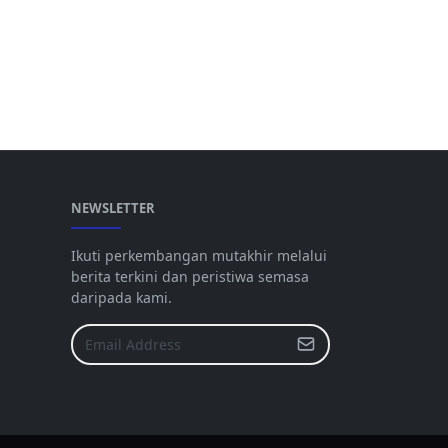
NEWSLETTER
Ikuti perkembangan mutakhir melalui
berita terkini dan peristiwa semasa
daripada kami.