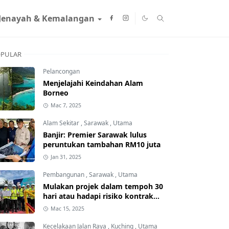
Jenayah & Kemalangan
PULAR
Pelancongan
Menjelajahi Keindahan Alam
Borneo
Mac 7, 2025
Alam Sekitar
,
Sarawak
,
Utama
Banjir: Premier Sarawak lulus
peruntukan tambahan RM10 juta
Jan 31, 2025
Pembangunan
,
Sarawak
,
Utama
Mulakan projek dalam tempoh 30
hari atau hadapi risiko kontrak
ditamatkan
Mac 15, 2025
Kecelakaan Jalan Raya
,
Kuching
,
Utama