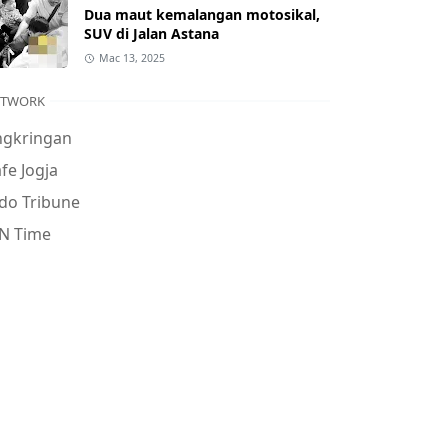
Dua maut kemalangan motosikal,
SUV di Jalan Astana
Mac 13, 2025
ETWORK
ngkringan
fe Jogja
do Tribune
N Time