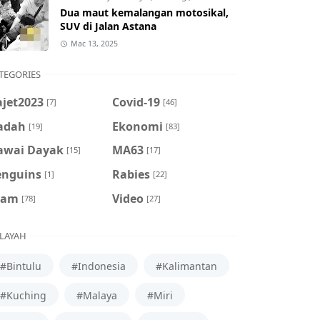
Dua maut kemalangan motosikal,
SUV di Jalan Astana
Mac 13, 2025
TEGORIES
ajet2023
Covid-19
[7]
[46]
adah
Ekonomi
[19]
[83]
awai Dayak
MA63
[15]
[17]
enguins
Rabies
[1]
[22]
cam
Video
[78]
[27]
LAYAH
#Bintulu
#Indonesia
#Kalimantan
#Kuching
#Malaya
#Miri