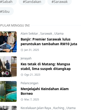
#Sabah
#Sandakan
#Sarawak
#Sibu
PULAR MINGGU INI
Alam Sekitar
,
Sarawak
,
Utama
Banjir: Premier Sarawak lulus
peruntukan tambahan RM10 juta
Jan 31, 2025
Jenayah
Kes tetak di Matang: Mangsa
stabil, lima suspek ditangkap
Ogo 21, 2023
Pelancongan
Menjelajahi Keindahan Alam
Borneo
Mac 7, 2025
Kecelakaan Jalan Raya
,
Kuching
,
Utama