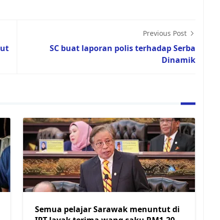
Previous Post
aut
SC buat laporan polis terhadap Serba
Dinamik
Semua pelajar Sarawak menuntut di
IPT layak terima wang saku RM1,200-