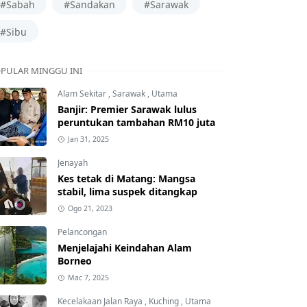
#Sabah
#Sandakan
#Sarawak
#Sibu
PULAR MINGGU INI
Alam Sekitar
,
Sarawak
,
Utama
Banjir: Premier Sarawak lulus
peruntukan tambahan RM10 juta
Jan 31, 2025
Jenayah
Kes tetak di Matang: Mangsa
stabil, lima suspek ditangkap
Ogo 21, 2023
Pelancongan
Menjelajahi Keindahan Alam
Borneo
Mac 7, 2025
Kecelakaan Jalan Raya
,
Kuching
,
Utama