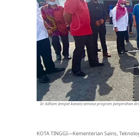
Dr Adham (empat kanan) semasa program penyerahan dron d
KOTA TINGGI—Kementerian Sains, Teknolog