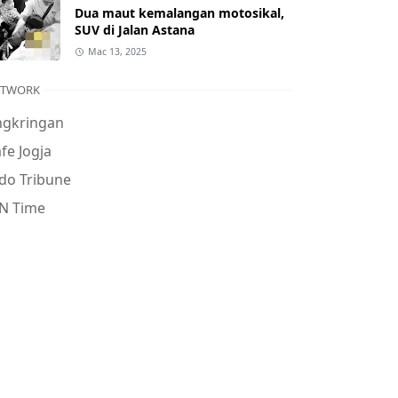
Dua maut kemalangan motosikal,
SUV di Jalan Astana
Mac 13, 2025
ETWORK
ngkringan
fe Jogja
do Tribune
N Time