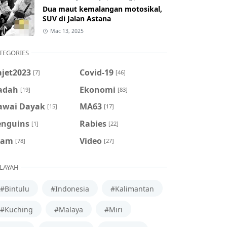
Dua maut kemalangan motosikal,
SUV di Jalan Astana
Mac 13, 2025
TEGORIES
ajet2023
Covid-19
[7]
[46]
adah
Ekonomi
[19]
[83]
awai Dayak
MA63
[15]
[17]
enguins
Rabies
[1]
[22]
cam
Video
[78]
[27]
LAYAH
#Bintulu
#Indonesia
#Kalimantan
#Kuching
#Malaya
#Miri