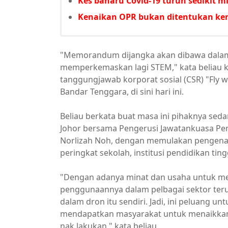
Kes baharu Covid-19 turun sedikit 
Kenaikan OPR bukan ditentukan ker
"Memorandum dijangka akan dibawa dalam
memperkemaskan lagi STEM," kata beliau 
tanggungjawab korporat sosial (CSR) "Fly w
Bandar Tenggara, di sini hari ini.
Beliau berkata buat masa ini pihaknya sed
Johor bersama Pengerusi Jawatankuasa Pe
Norlizah Noh, dengan memulakan pengenala
peringkat sekolah, institusi pendidikan ting
"Dengan adanya minat dan usaha untuk mem
penggunaannya dalam pelbagai sektor terut
dalam dron itu sendiri. Jadi, ini peluang un
mendapatkan masyarakat untuk menaikkan ta
nak lakukan," kata beliau.