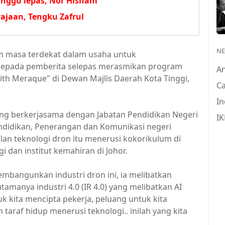
minggu lepas, Nor Hisham
ajaan, Tengku Zafrul
N
 masa terdekat dalam usaha untuk
kepada pemberita selepas merasmikan program
A
ith Meraque" di Dewan Majlis Daerah Kota Tinggi,
Ca
In
ang berkerjasama dengan Jabatan Pendidikan Negeri
IK
ndidikan, Penerangan dan Komunikasi negeri
n teknologi dron itu menerusi kokorikulum di
gi dan institut kemahiran di Johor.
bangunkan industri dron ini, ia melibatkan
amanya industri 4.0 (IR 4.0) yang melibatkan AI
tuk kita mencipta pekerja, peluang untuk kita
raf hidup menerusi teknologi.. inilah yang kita