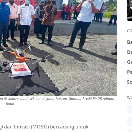
CA
B
D
G
P
S
WI
i salah sebuah sekolah di Johor hari ini. Gambar kredit Fb DR Adham
Baba
i dan Inovasi (MOSTI) bercadang untuk