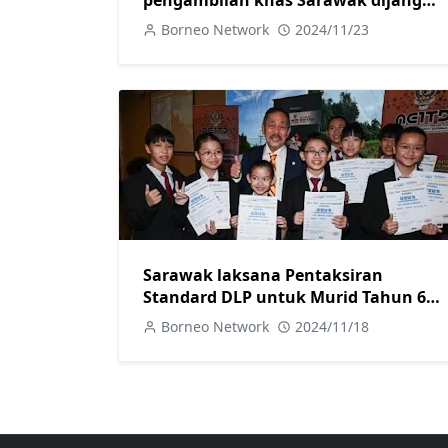
selesai sebelum hujung tahun ini-
Borneo Network
2024/11/23
Sagah
Sarawak laksana Pentaksiran
Standard DLP untuk Murid Tahun 6
tahun depan-Sagah
Borneo Network
2024/11/18