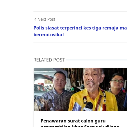
Next Post
Polis siasat terperinci kes tiga remaja m
bermotosikal
RELATED POST
Penawaran surat calon guru
pengambilan khas Sarawak dijangka