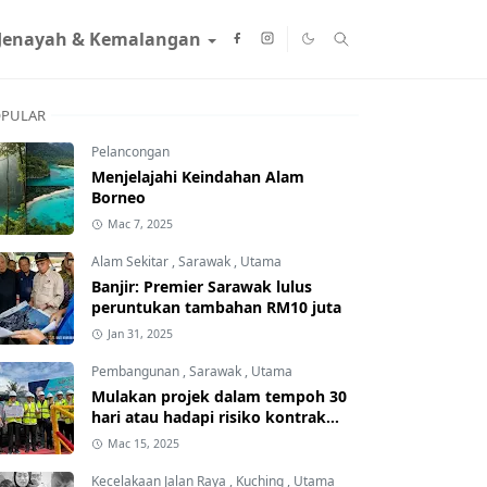
Jenayah & Kemalangan
PULAR
Pelancongan
Menjelajahi Keindahan Alam
Borneo
Mac 7, 2025
Alam Sekitar
,
Sarawak
,
Utama
Banjir: Premier Sarawak lulus
peruntukan tambahan RM10 juta
Jan 31, 2025
Pembangunan
,
Sarawak
,
Utama
Mulakan projek dalam tempoh 30
hari atau hadapi risiko kontrak
ditamatkan
Mac 15, 2025
Kecelakaan Jalan Raya
,
Kuching
,
Utama