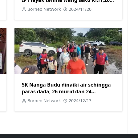
Abang Johari
Borneo Network
2024/11/20
SK Nanga Budu dinaiki air sehingga
paras dada, 26 murid dan 24
pengurusan sekolah berpindah ke
Borneo Network
2024/12/13
kawasan selamat