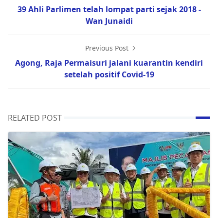
39 Ahli Parlimen telah lompat parti sejak 2018 -
Wan Junaidi
Previous Post
Agong, Raja Permaisuri jalani kuarantin kendiri
setelah positif Covid-19
RELATED POST