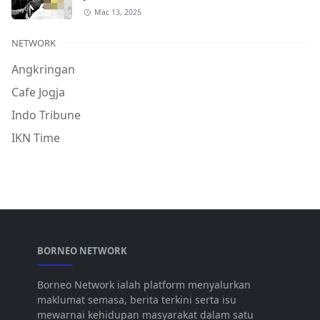
Mac 13, 2025
NETWORK
Angkringan
Cafe Jogja
Indo Tribune
IKN Time
BORNEO NETWORK
Borneo Network ialah platform menyalurkan
maklumat semasa, berita terkini serta isu
mewarnai kehidupan masyarakat dalam satu