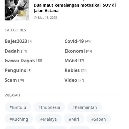
Dua maut kemalangan motosikal, SUV di
Jalan Astana
Mac 13, 2025
CATEGORIES
Bajet2023
Covid-19
[7]
[46]
Dadah
Ekonomi
[19]
[83]
Gawai Dayak
MA63
[15]
[17]
Penguins
Rabies
[1]
[22]
Scam
Video
[78]
[27]
WILAYAH
#Bintulu
#Indonesia
#Kalimantan
#Kuching
#Malaya
#Miri
#Sabah