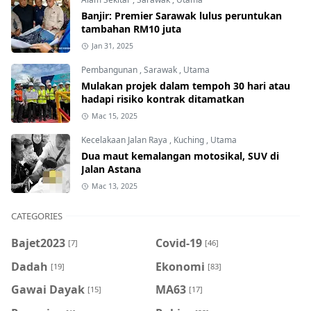
Banjir: Premier Sarawak lulus peruntukan
tambahan RM10 juta
Jan 31, 2025
Pembangunan
,
Sarawak
,
Utama
Mulakan projek dalam tempoh 30 hari atau
hadapi risiko kontrak ditamatkan
Mac 15, 2025
Kecelakaan Jalan Raya
,
Kuching
,
Utama
Dua maut kemalangan motosikal, SUV di
Jalan Astana
Mac 13, 2025
CATEGORIES
Bajet2023
Covid-19
[7]
[46]
Dadah
Ekonomi
[19]
[83]
Gawai Dayak
MA63
[15]
[17]