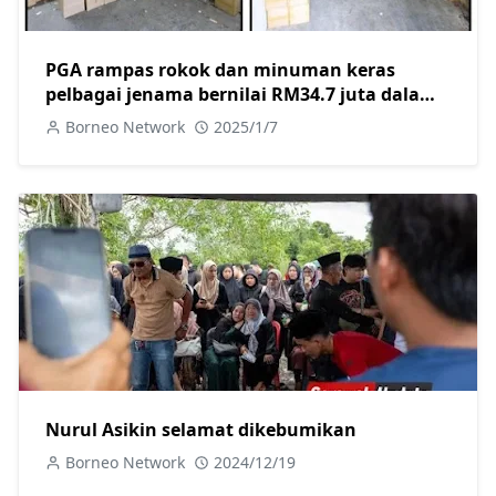
PGA rampas rokok dan minuman keras
pelbagai jenama bernilai RM34.7 juta dalam
dua serbuan berasingan di Kuching
Borneo Network
2025/1/7
Nurul Asikin selamat dikebumikan
Borneo Network
2024/12/19