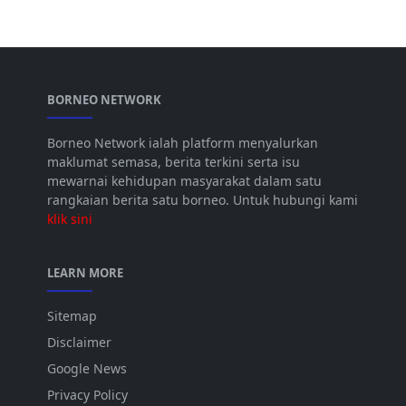
BORNEO NETWORK
Borneo Network ialah platform menyalurkan
maklumat semasa, berita terkini serta isu
mewarnai kehidupan masyarakat dalam satu
rangkaian berita satu borneo. Untuk hubungi kami
klik sini
LEARN MORE
Sitemap
Disclaimer
Google News
Privacy Policy