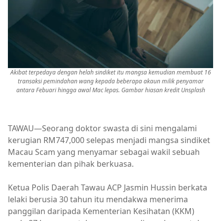
Akibat terpedaya dengan helah sindiket itu mangsa kemudian membuat 16
transaksi pemindahan wang kepada beberapa akaun milik penyamar
antara Febuari hingga awal Mac lepas. Gambar hiasan kredit Unsplash
TAWAU—Seorang doktor swasta di sini mengalami
kerugian RM747,000 selepas menjadi mangsa sindiket
Macau Scam yang menyamar sebagai wakil sebuah
kementerian dan pihak berkuasa.
Ketua Polis Daerah Tawau ACP Jasmin Hussin berkata
lelaki berusia 30 tahun itu mendakwa menerima
panggilan daripada Kementerian Kesihatan (KKM)