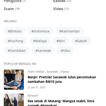
Penguins
Rabies
[1]
[22]
Scam
Video
[78]
[27]
WILAYAH
#Bintulu
#Indonesia
#Kalimantan
#Kuching
#Malaya
#Miri
#Sabah
#Sandakan
#Sarawak
#Sibu
POPULAR MINGGU INI
Alam Sekitar
,
Sarawak
,
Utama
Banjir: Premier Sarawak lulus peruntukan
tambahan RM10 juta
Jan 31, 2025
Jenayah
Kes tetak di Matang: Mangsa stabil, lima
suspek ditangkap