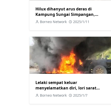
Hilux dihanyut arus deras di
Kampung Sungai Simpangan,
pemandu selamat
Borneo Network
2025/1/11
Lelaki sempat keluar
menyelamatkan diri, lori sarat
muatan sawit yang dipandu tiba-tiba
Borneo Network
2025/1/7
terbakar