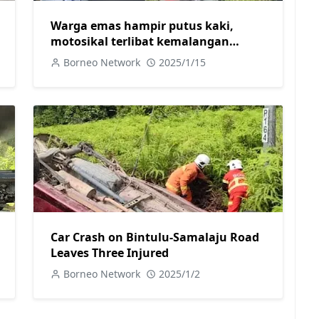
Warga emas hampir putus kaki,
motosikal terlibat kemalangan
dengan kereta di Jalan Skim B Sarikei
Borneo Network
2025/1/15
Car Crash on Bintulu-Samalaju Road
Leaves Three Injured
Borneo Network
2025/1/2