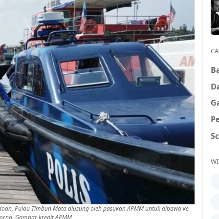
CA
B
D
G
P
S
WI
oan, Pulau Timbun Mata diusung oleh pasukan APMM untuk dibawa ke
porna. Gambar kredit APMM