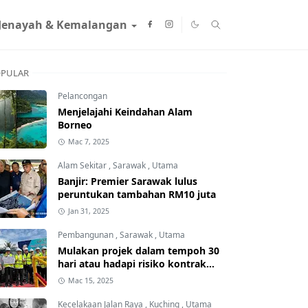
Jenayah & Kemalangan
PULAR
Pelancongan
Menjelajahi Keindahan Alam
Borneo
Mac 7, 2025
Alam Sekitar
,
Sarawak
,
Utama
Banjir: Premier Sarawak lulus
peruntukan tambahan RM10 juta
Jan 31, 2025
Pembangunan
,
Sarawak
,
Utama
Mulakan projek dalam tempoh 30
hari atau hadapi risiko kontrak
ditamatkan
Mac 15, 2025
Kecelakaan Jalan Raya
,
Kuching
,
Utama