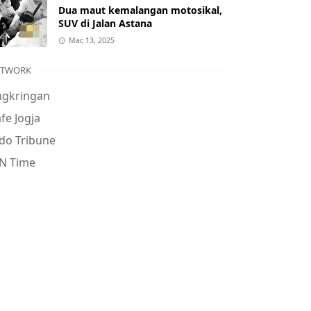
Dua maut kemalangan motosikal,
SUV di Jalan Astana
Mac 13, 2025
ETWORK
ngkringan
fe Jogja
do Tribune
N Time