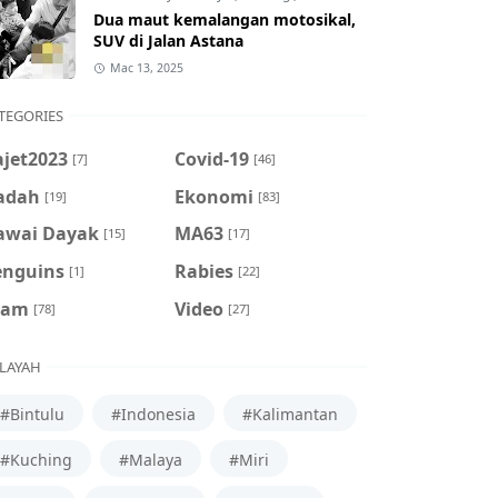
Dua maut kemalangan motosikal,
SUV di Jalan Astana
Mac 13, 2025
TEGORIES
ajet2023
Covid-19
[7]
[46]
adah
Ekonomi
[19]
[83]
awai Dayak
MA63
[15]
[17]
enguins
Rabies
[1]
[22]
cam
Video
[78]
[27]
LAYAH
#Bintulu
#Indonesia
#Kalimantan
#Kuching
#Malaya
#Miri