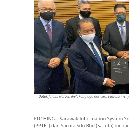
Datuk Julaihi Narawi (belakang tiga dari kiri) semasa me
KUCHING—Sarawak Information System Sdn
(PPTEL) dan Sacofa Sdn Bhd (Sacofa) me