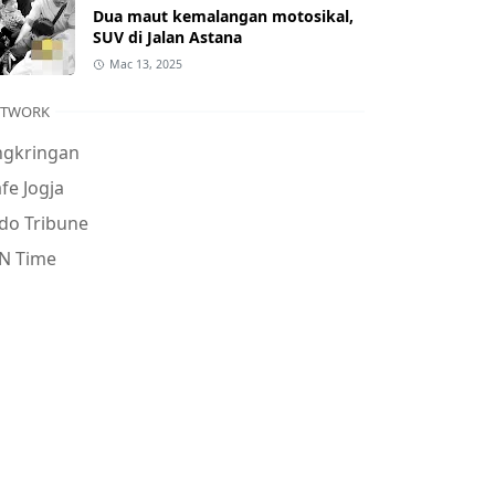
Dua maut kemalangan motosikal,
SUV di Jalan Astana
Mac 13, 2025
ETWORK
ngkringan
fe Jogja
do Tribune
N Time