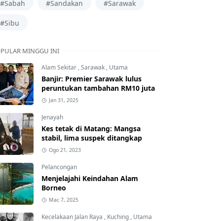
#Sabah
#Sandakan
#Sarawak
#Sibu
PULAR MINGGU INI
Alam Sekitar
,
Sarawak
,
Utama
Banjir: Premier Sarawak lulus
peruntukan tambahan RM10 juta
Jan 31, 2025
Jenayah
Kes tetak di Matang: Mangsa
stabil, lima suspek ditangkap
Ogo 21, 2023
Pelancongan
Menjelajahi Keindahan Alam
Borneo
Mac 7, 2025
Kecelakaan Jalan Raya
,
Kuching
,
Utama