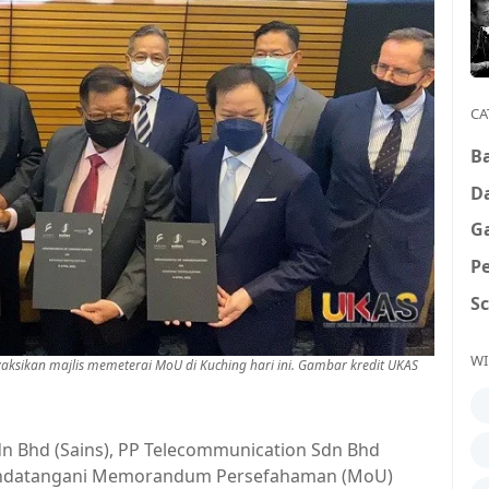
CA
B
D
G
P
S
WI
nyaksikan majlis memeterai MoU di Kuching hari ini. Gambar kredit UKAS
 Bhd (Sains), PP Telecommunication Sdn Bhd
nandatangani Memorandum Persefahaman (MoU)