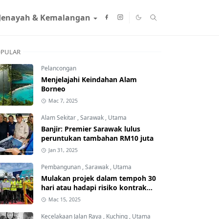
Jenayah & Kemalangan
PULAR
Pelancongan
Menjelajahi Keindahan Alam
Borneo
Mac 7, 2025
Alam Sekitar
,
Sarawak
,
Utama
Banjir: Premier Sarawak lulus
peruntukan tambahan RM10 juta
Jan 31, 2025
Pembangunan
,
Sarawak
,
Utama
Mulakan projek dalam tempoh 30
hari atau hadapi risiko kontrak
ditamatkan
Mac 15, 2025
Kecelakaan Jalan Raya
,
Kuching
,
Utama