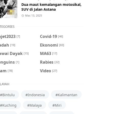
Dua maut kemalangan motosikal,
SUV di Jalan Astana
Mac 13, 2025
TEGORIES
ajet2023
Covid-19
[7]
[46]
adah
Ekonomi
[19]
[83]
awai Dayak
MA63
[15]
[17]
enguins
Rabies
[1]
[22]
cam
Video
[78]
[27]
LAYAH
#Bintulu
#Indonesia
#Kalimantan
#Kuching
#Malaya
#Miri